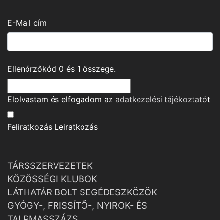
E-Mail cím
Ellenőrzőkód
0
és
1
összege.
Elolvastam és elfogadom az
adatkezelési tájékoztató
t
Feliratkozás
Leiratkozás
TÁRSSZERVEZETEK
KÖZÖSSÉGI KLUBOK
LÁTHATÁR BOLT SEGÉDESZKÖZÖK
GYÓGY-, FRISSÍTŐ-, NYIROK- ÉS
TALPMASSZÁZS