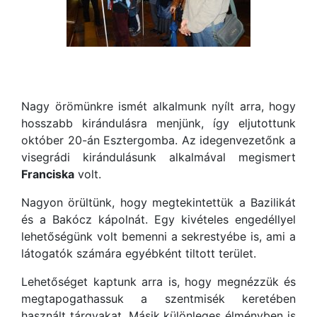
Nagy örömünkre ismét alkalmunk nyílt arra, hogy
hosszabb kirándulásra menjünk, így eljutottunk
október 20-án Esztergomba. Az idegenvezetőnk a
visegrádi kirándulásunk alkalmával megismert
Franciska
volt.
Nagyon örültünk, hogy megtekintettük a Bazilikát
és a Bakócz kápolnát. Egy kivételes engedéllyel
lehetőségünk volt bemenni a sekrestyébe is, ami a
látogatók számára egyébként tiltott terület.
Lehetőséget kaptunk arra is, hogy megnézzük és
megtapogathassuk a szentmisék keretében
használt tárgyakat. Másik különleges élményben is