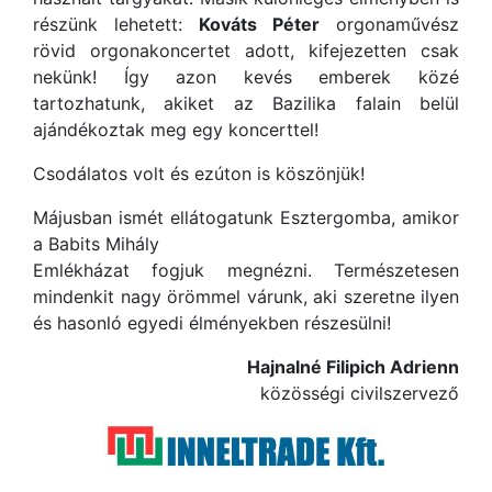
részünk lehetett:
Kováts Péter
orgonaművész
rövid orgonakoncertet adott, kifejezetten csak
nekünk! Így azon kevés emberek közé
tartozhatunk, akiket az Bazilika falain belül
ajándékoztak meg egy koncerttel!
Csodálatos volt és ezúton is köszönjük!
Májusban ismét ellátogatunk Esztergomba, amikor
a Babits Mihály
Emlékházat fogjuk megnézni. Természetesen
mindenkit nagy örömmel várunk, aki szeretne ilyen
és hasonló egyedi élményekben részesülni!
Hajnalné Filipich Adrienn
közösségi civilszervező