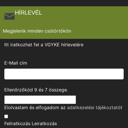
HÍRLEVÉL
Megjelenik minden csütörtökön
Itt iratkozhat fel a VGYKE hírlevelére
E-Mail cím
Ellenőrzőkód
9
és
7
összege.
Elolvastam és elfogadom az
adatkezelési tájékoztató
t
Feliratkozás
Leiratkozás