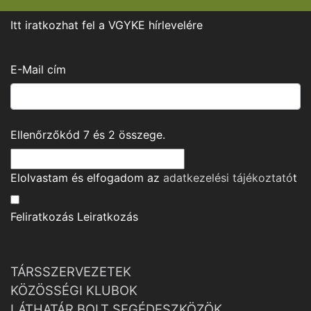
Itt iratkozhat fel a VGYKE hírlevelére
E-Mail cím
Ellenőrzőkód
7
és
2
összege.
Elolvastam és elfogadom az
adatkezelési tájékoztató
t
Feliratkozás
Leiratkozás
TÁRSSZERVEZETEK
KÖZÖSSÉGI KLUBOK
LÁTHATÁR BOLT SEGÉDESZKÖZÖK