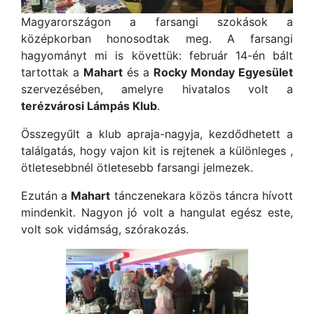
Magyarországon a farsangi szokások a
középkorban honosodtak meg. A farsangi
hagyományt mi is követtük: február 14-én bált
tartottak a
Mahart
és a
Rocky Monday Egyesület
szervezésében, amelyre hivatalos volt a
terézvárosi Lámpás Klub
.
Összegyűlt a klub apraja-nagyja, kezdődhetett a
találgatás, hogy vajon kit is rejtenek a különleges ,
ötletesebbnél ötletesebb farsangi jelmezek.
Ezután a
Mahart
tánczenekara közös táncra hívott
mindenkit. Nagyon jó volt a hangulat egész este,
volt sok vidámság, szórakozás.