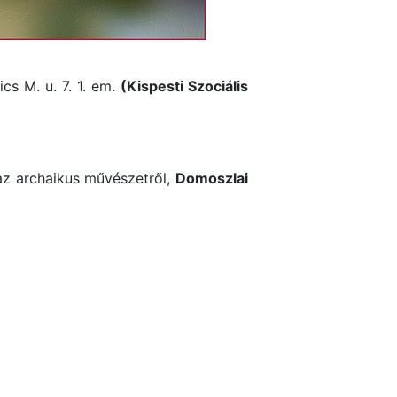
cs M. u. 7. 1. em.
(Kispesti Szociális
z archaikus művészetről,
Domoszlai