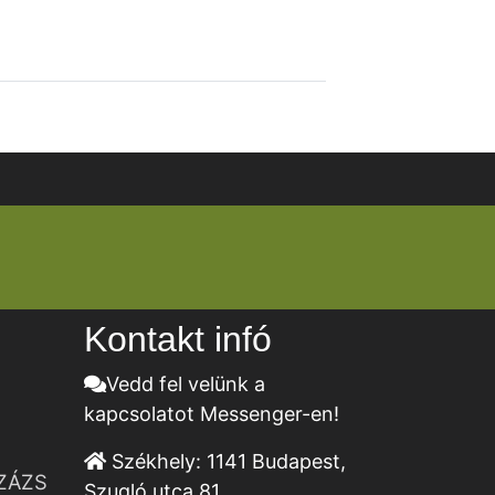
Kontakt infó
Vedd fel velünk a
kapcsolatot Messenger-en!
Székhely:
1141 Budapest,
ZÁZS
Szugló utca 81.