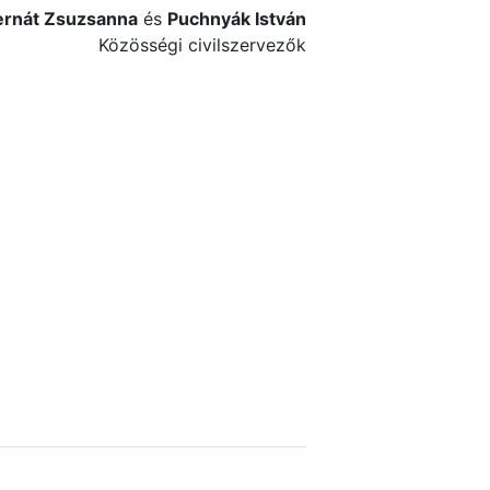
ernát Zsuzsanna
és
Puchnyák István
Közösségi civilszervezők