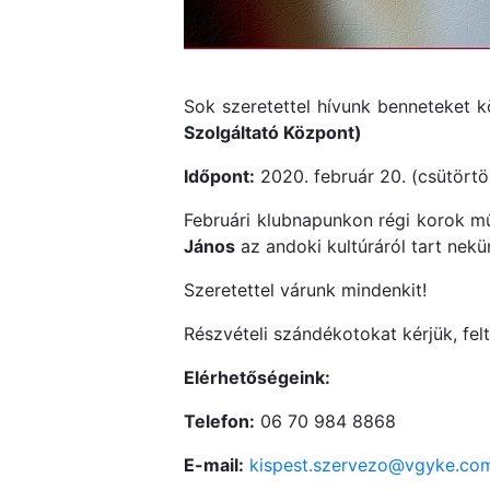
Sok szeretettel hívunk benneteket k
Szolgáltató Központ)
Időpont:
2020. február 20. (csütörtö
Februári klubnapunkon régi korok m
János
az andoki kultúráról tart nekü
Szeretettel várunk mindenkit!
Részvételi szándékotokat kérjük, felté
Elérhetőségeink:
Telefon:
06 70 984 8868
E-mail:
kispest.szervezo@vgyke.co