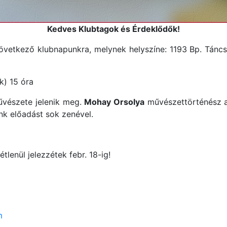
Kedves Klubtagok és Érdeklődők!
övetkező klubnapunkra, melynek helyszíne: 1193 Bp. Táncsi
k) 15 óra
űvészete jelenik meg.
Mohay Orsolya
művészettörténész a
nk előadást sok zenével.
tlenül jelezzétek febr. 18-ig!
m