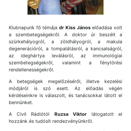
Klubnapunk fő témája
dr Kiss János
előadása volt
a szembetegségekről. A doktor úr beszélt a
szürkehályogról, a zöldhályogról, a makula
degenerációról, a tompalátásról, a kancsalságról,
az ideghártya leválásról, az immunológiai
szembetegségekről, valamint a fénytörési
rendellenességekről.
A betegségek megelőzéséről, illetve kezelési
módjáról is szó esett. Az előadás végén
kérdéseinkre is válaszolt, és tanácsokkal látott el
bennünket.
A Civil Rádiótól
Ruzsa Viktor
látogatott el
hozzánk és tudósít rendezvényünkről.