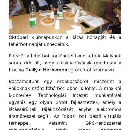
Októberi klubnapunkon a látás hónapját és a
fehérbot napját ünnepeltük.
Először a fehérbot történetét ismertettük. Melynek
során kiderült, hogy alkalmazásának gondolata a
francia
Guilly d Herbemont
grófnőtől származik.
Beszámoltunk egy érdekességről, miszerint a
vakoknak szánt fehérbot okos is lehet. A mexikói
Monterrey Technológiai Intézet munkatársai
ugyanis egy olyan botot fejlesztettek, amely a
látássérültek tájékozódását enyhe elektromos
áramütéssel segíti. Az “okos” bot belső virtuális
térképpel, valamint GPS-rendszerrel