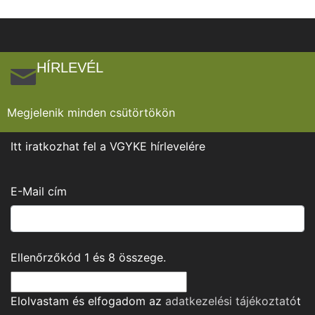
HÍRLEVÉL
Megjelenik minden csütörtökön
Itt iratkozhat fel a VGYKE hírlevelére
E-Mail cím
Ellenőrzőkód
1
és
8
összege.
Elolvastam és elfogadom az
adatkezelési tájékoztató
t