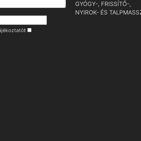
GYÓGY-, FRISSÍTŐ-,
NYIROK- ÉS TALPMASS
ájékoztató
t