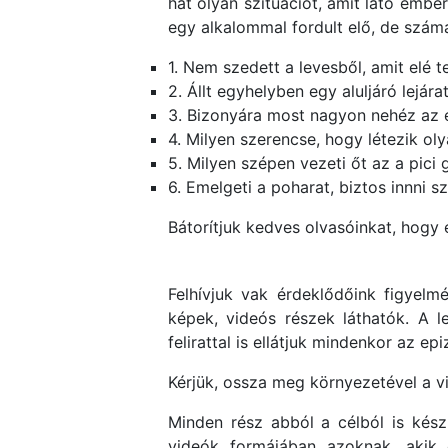
hat olyan szituációt, amit látó embe
egy alkalommal fordult elő, de szám
1. Nem szedett a levesből, amit elé 
2. Állt egyhelyben egy aluljáró lejár
3. Bizonyára most nagyon nehéz az él
4. Milyen szerencse, hogy létezik oly
5. Milyen szépen vezeti őt az a pici
6. Emelgeti a poharat, biztos innni s
Bátorítjuk kedves olvasóinkat, hogy 
Felhívjuk vak érdeklődőink figyelm
képek, videós részek láthatók. A l
felirattal is ellátjuk mindenkor az ep
Kérjük, ossza meg környezetével a vi
Minden rész abból a célból is kész
videók formájában azoknak, akik é