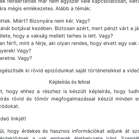
rek félreértettek már nem egyszer vele kapcsolatosan, illet
ára mégis emlékezetes. Alább a témák:
tettek. Miért? Bizonyára nem kér. Vagy?
atánál botjával kezében. Biztosan azért, mert pénzt várt a j
ete, hogy a vakság mellett terhes is lett. Vagy?
an férfi, mint a férje, aki olyan rendes, hogy elvett egy vak
 gyerek! Vagy?
zeretne. Vagy?
egészítsék ki rövid epizódunkat saját történeteikkel a vide
Képleírás és felirat
ét, hogy ehhez a részhez is készült képleírás, hogy tudh
eírás rövid és tömör megfogalmazással készül minden es
izódokat.
deó linkjét!
ül, hogy érdekes és hasznos információkat adjunk át szó
rdeklődnek a vak emberek élethelyzete iránt. Szemlél