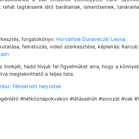
k tehát tagtársaink látó barátainak, ismerőseinek, tanáraina
rkesztés, forgatókönyv:
Horváthné Dunaveczki Leona
utatása, feliratozás, videó szerkesztése, képleírás: Karcub
alin
 linnkjét, hadd hívjuk fel figyelmüket arra, hogy a könnyeb
tva megtekinthető a teljes lista.
rész: Félreértett helyzetek
yengénlátó #hétköznapokvakon #látássérült #sorozat #vak