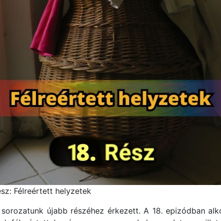
sz: Félreértett helyzetek
 sorozatunk újabb részéhez érkezett. A 18. epizódban alk