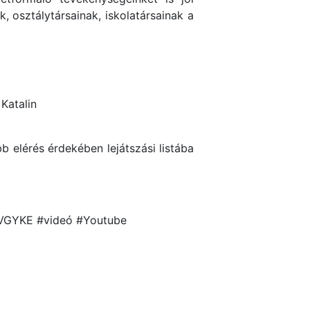
k, osztálytársainak, iskolatársainak a
 Katalin
b elérés érdekében lejátszási listába
 #VGYKE #videó #Youtube