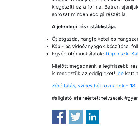
kiegészíti ez a forma. Bátran ajánlju
sorozat minden eddigi részét is.
A jelenlegi rész stáblistája:
Ötletgazda, hangfelvétel és hangsze
Képi- és videóanyagok készítése, felk
Egyéb utómunkálatok:
Duplinszki Kat
Mielőtt megadnánk a legfrissebb rész
is rendeztük az eddigieket!
Ide
kattin
Zéró látás, színes hétköznapok – 18. 
#aliglátó #félreértetthelyzetek #g