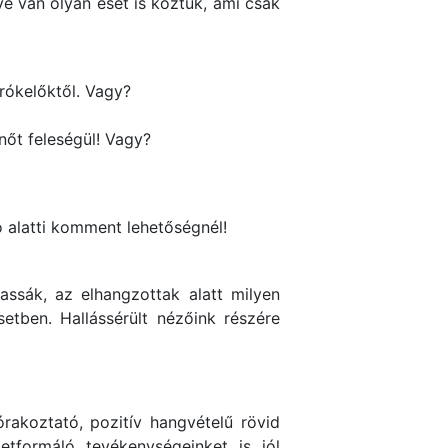
ve van olyan eset is köztük, ami csak
árókelőktől. Vagy?
 nőt feleségül! Vagy?
ó alatti komment lehetőségnél!
assák, az elhangzottak alatt milyen
etben. Hallássérült nézőink részére
rakoztató, pozitív hangvételű rövid
etformáló tevékenységeinket is jól