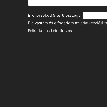
Ellenőrzőkód
5
és
6
összege.
Elolvastam és elfogadom az
adatkezelési t
Feliratkozás
Leiratkozás