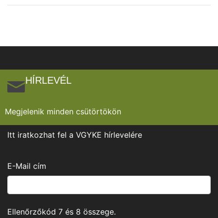
HÍRLEVÉL
Megjelenik minden csütörtökön
Itt iratkozhat fel a VGYKE hírlevelére
E-Mail cím
Ellenőrzőkód
7
és
8
összege.