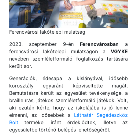
Ferencvárosi lakótelepi mulatság
2023. szeptember 9-én
Ferencvárosban
a
ferencvárosi lakótelepi mulatságon a
VGYKE
nevében szemléletformáló foglalkozás tartására
került sor.
Generációk, édesapa a kislányával, idősebb
korosztály egyaránt képviseltette magát.
Bemutatásra került az egyesület tevékenysége, a
braille írás, játékos szemléletformáló játékok. Volt,
aki ezután kérte, hogy az iskolájába is jó lenne
elmenni, az idősebbek a
Láthatár Segédeszköz
Bolt
termékei iránt érdeklődtek, illetve az
egyesületbe történő belépés lehetőségéről.