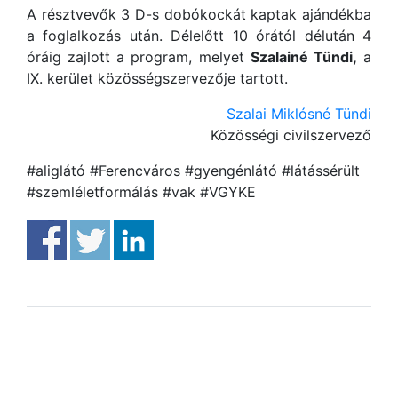
A résztvevők 3 D-s dobókockát kaptak ajándékba
a foglalkozás után. Délelőtt 10 órától délután 4
óráig zajlott a program, melyet
Szalainé Tündi,
a
IX. kerület közösségszervezője tartott.
Szalai Miklósné Tündi
Közösségi civilszervező
#aliglátó #Ferencváros #gyengénlátó #látássérült
#szemléletformálás #vak #VGYKE