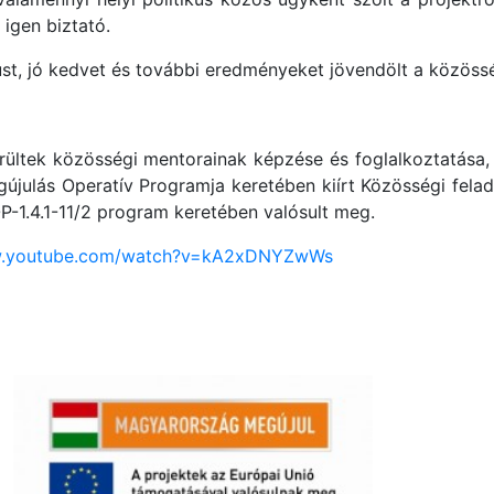
igen biztató.
t, jó kedvet és további eredményeket jövendölt a közöss
rültek közösségi mentorainak képzése és foglalkoztatása,
gújulás Operatív Programja keretében kiírt Közösségi fel
1.4.1-11/2 program keretében valósult meg.
w.youtube.com/watch?v=kA2xDNYZwWs