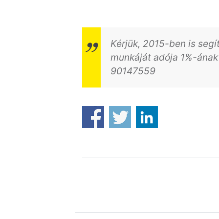
Kérjük, 2015-ben is seg
munkáját adója 1%-ának
90147559