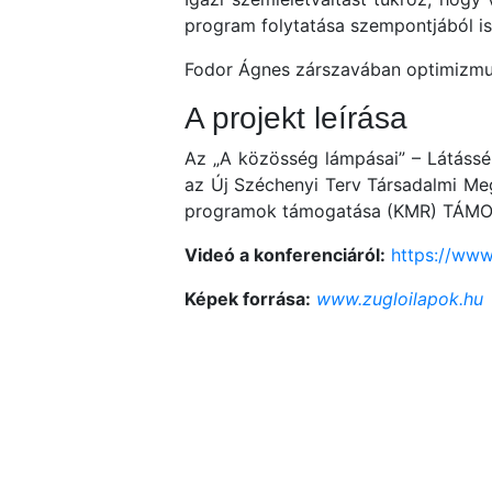
program folytatása szempontjából is 
Fodor Ágnes zárszavában optimizmus
A projekt leírása
Az „A közösség lámpásai” – Látássé
az Új Széchenyi Terv Társadalmi Me
programok támogatása (KMR) TÁMOP-
Videó a konferenciáról:
https://ww
Képek forrása:
www.zugloilapok.hu