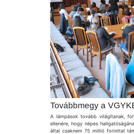
Továbbmegy a VGYK
A lámpások tovább világítanak, fo
ellenére, hogy népes hallgatóságán
által csaknem 75 millió forinttal t