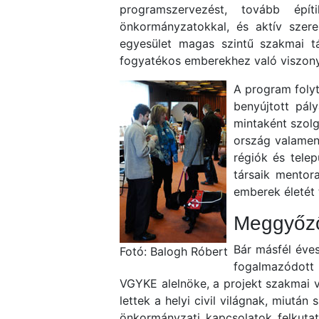
programszervezést, tovább épít
önkormányzatokkal, és aktív szere
egyesület magas szintű szakmai tá
fogyatékos emberekhez való viszonyu
A program foly
benyújtott pál
mintaként szolg
ország valamen
régiók és tele
társaik mentora
emberek életét 
Meggyőz
Bár másfél éve
Fotó: Balogh Róbert
fogalmazódott 
VGYKE alelnöke, a projekt szakmai v
lettek a helyi civil világnak, miut
önkormányzati kapcsolatok felkutat