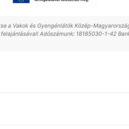
ítse a Vakok és Gyengénlátók Közép-Magyarország
 felajánlásával! Adószámunk: 18185030-1-42 Ba