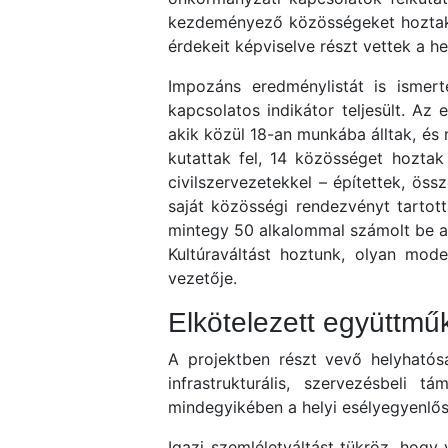
kezdeményező közösségeket hoztak lé
érdekeit képviselve részt vettek a 
Impozáns eredménylistát is ismert
kapcsolatos indikátor teljesült. Az
akik közül 18-an munkába álltak, és 
kutattak fel, 14 közösséget hoztak
civilszervezetekkel – építettek, ös
saját közösségi rendezvényt tartott
mintegy 50 alkalommal számolt be a 
Kultúraváltást hoztunk, olyan mod
vezetője.
Elkötelezett együttm
A projektben részt vevő helyhatósá
infrastrukturális, szervezésbeli
mindegyikében a helyi esélyegyenlős
Igazi szemléletváltást tükröz, hogy 