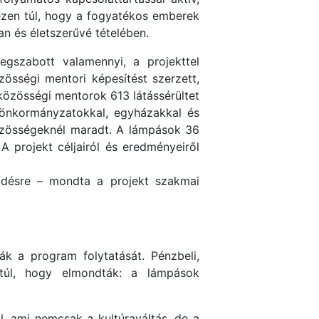
ezen túl, hogy a fogyatékos emberek
n és életszerűvé tételében.
egszabott valamennyi, a projekttel
össégi mentori képesítést szerzett,
 közösségi mentorok 613 látássérültet
– önkormányzatokkal, egyházakkal és
közösségeknél maradt. A lámpások 36
 projekt céljairól és eredményeiről
ködésre – mondta a projekt szakmai
ák a program folytatását. Pénzbeli,
n túl, hogy elmondták: a lámpások
ől, ami nemcsak a kultúraváltás, de a