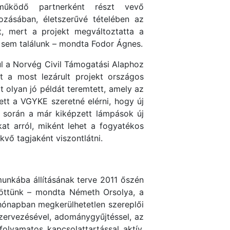
tműködő partnerként részt vevő
ozásában, életszerűvé tételében az
t, mert a projekt megváltoztatta a
l sem találunk – mondta Fodor Ágnes.
l a Norvég Civil Támogatási Alaphoz
nt a most lezárult projekt országos
 olyan jó példát teremtett, amely az
tt a VGYKE szeretné elérni, hogy új
 során a már kiképzett lámpások új
at arról, miként lehet a fogyatékos
kvő tagjaként viszontlátni.
unkába állításának terve 2011 őszén
öttünk – mondta Németh Orsolya, a
 hónapban megkerülhetetlen szereplői
szervezésével, adománygyűjtéssel, az
olyamatos kapcsolattartással aktív,