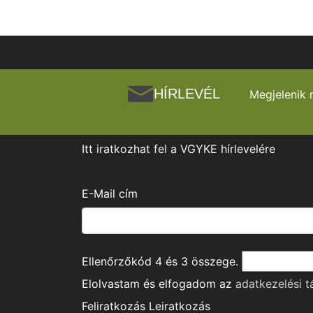
HÍRLEVÉL
Megjelenik 
Itt iratkozhat fel a VGYKE hírlevelére
E-Mail cím
Ellenőrzőkód
4
és
3
összege.
Elolvastam és elfogadom az
adatkezelési t
Feliratkozás
Leiratkozás