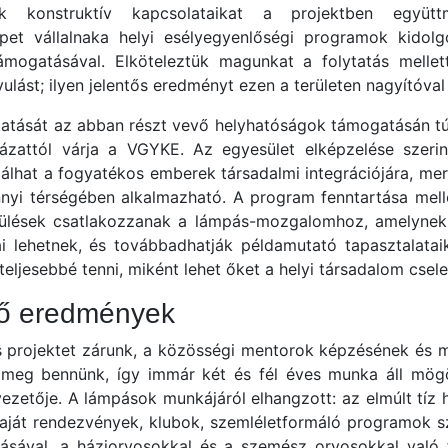
ik konstruktív kapcsolataikat a projektben együt
pet vállalnaka helyi esélyegyenlőségi programok kidolg
mogatásával. Elköteleztük magunkat a folytatás mellet
lást; ilyen jelentős eredményt ezen a területen nagyítóva
tatását az abban részt vevő helyhatóságok támogatásán tú
yázattól várja a VGYKE. Az egyesület elképzelése szeri
álhat a fogyatékos emberek társadalmi integrációjára, mert
nyi térségében alkalmazható. A program fenntartása melle
pülések csatlakozzanak a lámpás-mozgalomhoz, amelynek
i lehetnek, és továbbadhatják példamutató tapasztalataik
teljesebbé tenni, miként lehet őket a helyi társadalom csele
ő eredmények
s projektet zárunk, a közösségi mentorok képzésének és m
meg bennünk, így immár két és fél éves munka áll mög
ezetője. A lámpások munkájáról elhangzott: az elmúlt tíz
án saját rendezvények, klubok, szemléletformáló programok 
ásával, a háziorvosokkal és a szemész orvosokkal való f