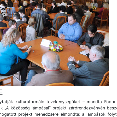
E
lytatják kultúraformáló tevékenységüket – mondta Fodo
ak „A közösség lámpásai” projekt zárórendezvényén beszél
ámogatott projekt menedzsere elmondta: a lámpások folyta