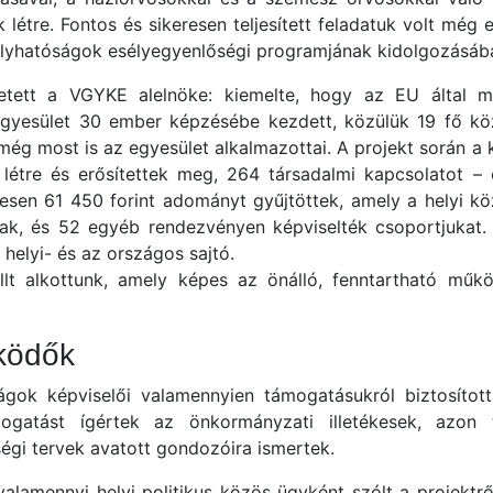
tre. Fontos és sikeresen teljesített feladatuk volt még 
helyhatóságok esélyegyenlőségi programjának kidolgozásába
etett a VGYKE alelnöke: kiemelte, hogy az EU által m
 egyesület 30 ember képzésébe kezdett, közülük 19 fő köz
még most is az egyesület alkalmazottai. A projekt során a
 létre és erősítettek meg, 264 társadalmi kapcsolatot 
szesen 61 450 forint adományt gyűjtöttek, amely a helyi 
ak, és 52 egyéb rendezvényen képviselték csoportjukat. A
helyi- és az országos sajtó.
ellt alkottunk, amely képes az önálló, fenntartható mű
űködők
gok képviselői valamennyien támogatásukról biztosított
 támogatást ígértek az önkormányzati illetékesek, azo
égi tervek avatott gondozóira ismertek.
valamennyi helyi politikus közös ügyként szólt a projektr