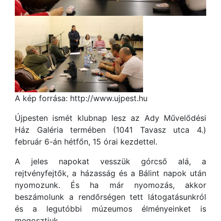
A kép forrása: http://www.ujpest.hu
Újpesten ismét klubnap lesz az Ady Művelődési
Ház Galéria termében (1041 Tavasz utca 4.)
február 6-án hétfőn, 15 órai kezdettel.
A jeles napokat vesszük górcső alá, a
rejtvényfejtők, a házasság és a Bálint napok után
nyomozunk. És ha már nyomozás, akkor
beszámolunk a rendőrségen tett látogatásunkról
és a legutóbbi múzeumos élményeinket is
megosztjuk.