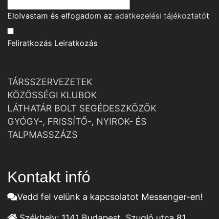
Elolvastam és elfogadom az
adatkezelési tájékoztató
t
Feliratkozás
Leiratkozás
TÁRSSZERVEZETEK
KÖZÖSSÉGI KLUBOK
LÁTHATÁR BOLT SEGÉDESZKÖZÖK
GYÓGY-, FRISSÍTŐ-, NYIROK- ÉS
TALPMASSZÁZS
Kontakt infó
Vedd fel velünk a kapcsolatot Messenger-en!
Székhely:
1141 Budapest, Szugló utca 81.