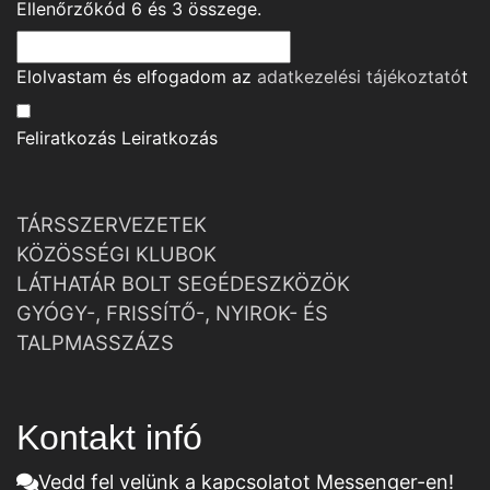
Ellenőrzőkód
6
és
3
összege.
Elolvastam és elfogadom az
adatkezelési tájékoztató
t
Feliratkozás
Leiratkozás
TÁRSSZERVEZETEK
KÖZÖSSÉGI KLUBOK
LÁTHATÁR BOLT SEGÉDESZKÖZÖK
GYÓGY-, FRISSÍTŐ-, NYIROK- ÉS
TALPMASSZÁZS
Kontakt infó
Vedd fel velünk a kapcsolatot Messenger-en!