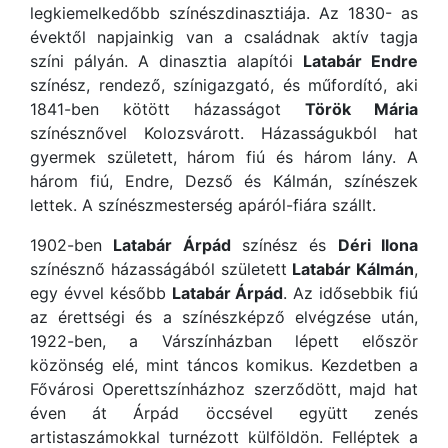
legkiemelkedőbb színészdinasztiája. Az 1830- as
évektől napjainkig van a családnak aktív tagja
színi pályán. A dinasztia alapítói
Latabár Endre
színész, rendező, színigazgató, és műfordító, aki
1841-ben kötött házasságot
Török Mária
színésznővel Kolozsvárott. Házasságukból hat
gyermek született, három fiú és három lány. A
három fiú, Endre, Dezső és Kálmán, színészek
lettek. A színészmesterség apáról-fiára szállt.
1902-ben
Latabár Árpád
színész és
Déri Ilona
színésznő házasságából született
Latabár Kálmán
,
egy évvel később
Latabár Árpád
. Az idősebbik fiú
az érettségi és a színészképző elvégzése után,
1922-ben, a Várszínházban lépett először
közönség elé, mint táncos komikus. Kezdetben a
Fővárosi Operettszínházhoz szerződött, majd hat
éven át Árpád öccsével együtt zenés
artistaszámokkal turnézott külföldön. Felléptek a