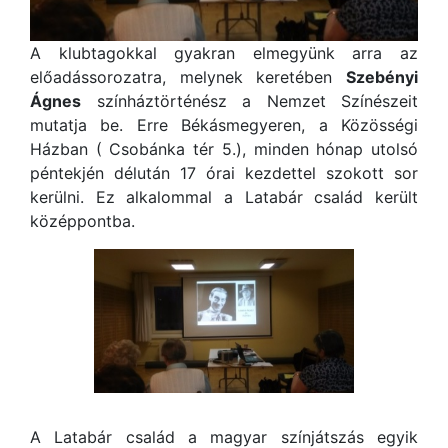
A klubtagokkal gyakran elmegyünk arra az
előadássorozatra, melynek keretében
Szebényi
Ágnes
színháztörténész a Nemzet Színészeit
mutatja be. Erre Békásmegyeren, a Közösségi
Házban ( Csobánka tér 5.), minden hónap utolsó
péntekjén délután 17 órai kezdettel szokott sor
kerülni. Ez alkalommal a Latabár család került
középpontba.
A Latabár család a magyar színjátszás egyik