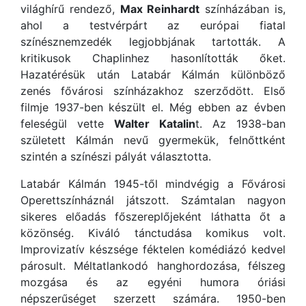
világhírű rendező,
Max Reinhardt
színházában is,
ahol a testvérpárt az európai fiatal
színésznemzedék legjobbjának tartották. A
kritikusok Chaplinhez hasonlították őket.
Hazatérésük után Latabár Kálmán különböző
zenés fővárosi színházakhoz szerződött. Első
filmje 1937-ben készült el. Még ebben az évben
feleségül vette
Walter Katalin
t. Az 1938-ban
született Kálmán nevű gyermekük, felnőttként
szintén a színészi pályát választotta.
Latabár Kálmán 1945-től mindvégig a Fővárosi
Operettszínháznál játszott. Számtalan nagyon
sikeres előadás főszereplőjeként láthatta őt a
közönség. Kiváló tánctudása komikus volt.
Improvizatív készsége féktelen komédiázó kedvel
párosult. Méltatlankodó hanghordozása, félszeg
mozgása és az egyéni humora óriási
népszerűséget szerzett számára. 1950-ben