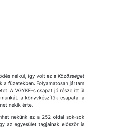
dés nélkül, így volt ez a
Közösséget
tek a füzetekben. Folyamatosan jártam
tet. A VGYKE-s csapat jó része itt ül
a munkát, a könyvkészítők csapata: a
et nekik érte.
enhet nekünk ez a 252 oldal sok-sok
y az egyesület tagjainak először is