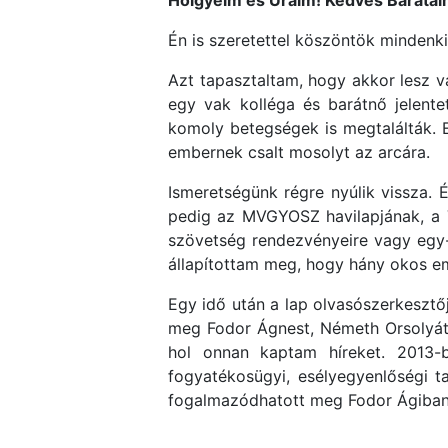
Hölgyeim és Uraim! Kedves Barátai
Én is szeretettel köszöntök mindenkit
Azt tapasztaltam, hogy akkor lesz va
egy vak kolléga és barátnő jelente
komoly betegségek is megtalálták. En
embernek csalt mosolyt az arcára.
Ismeretségünk régre nyúlik vissza. 
pedig az MVGYOSZ havilapjának, a
szövetség rendezvényeire vagy egy-e
állapítottam meg, hogy hány okos emb
Egy idő után a lap olvasószerkesztő
meg Fodor Ágnest, Németh Orsolyát,
hol onnan kaptam híreket. 2013-b
fogyatékosügyi, esélyegyenlőségi t
fogalmazódhatott meg Fodor Ágiban a