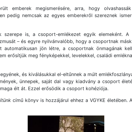
rült emberek megismerésére, arra, hogy olvashassák
en pedig nemcsak az egyes emberekről szereznek ismer
szerepe is, a csoport-emlékezet egyik elemeként. A ’8
zmusát – és egyre nyilvánvalóbb, hogy a csoportnak másk
 automatikusan jön létre, a csoportnak önmagának kel
em erősítjük meg fényképekkel, levelekkel, családi emlékna
gyének, és kiválásukkal el-eltűnnek a múlt emlékfoszlánya
ények, ünnepek, saját dal vagy kiadvány a csoport életér
aga élt át. Ezzel erősödik a csoport kohéziója.
ítünk
című könyv is hozzájárul ehhez a VGYKE életében. 