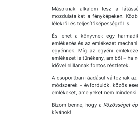
Másoknak alkalom lesz a látássé
mozdulataikat a fényképeken. Közb
lélekről és teljesítőképességről is.
És lehet a könyvnek egy harmadik 
emlékezés és az emlékezet mechani
egyénnek. Míg az egyéni emlékezet
emlékezet is tünékeny, amiből – ha n
idővel elillannak fontos részletek.
A csoportban ráadásul változnak az e
módszerek – évfordulók, közös esem
emlékeket, amelyeket nem mindenki m
Bízom benne, hogy a
Közösséget ép
kívánok!