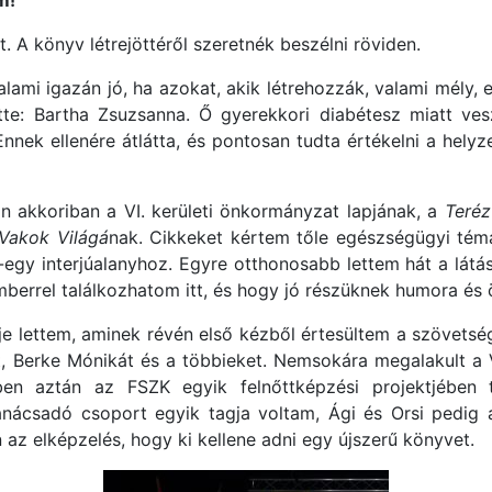
m!
. A könyv létrejöttéről szeretnék beszélni röviden.
lami igazán jó, ha azokat, akik létrehozzák, valami mély,
tte: Bartha Zsuzsanna. Ő gyerekkori diabétesz miatt ves
nek ellenére átlátta, és pontosan tudta értékelni a helyz
Én akkoriban a VI. kerületi önkormányzat lapjának, a
Teréz
Vakok Világá
nak. Cikkeket kértem tőle egészségügyi témá
gy interjúalanyhoz. Egyre otthonosabb lettem hát a látás
errel találkozhatom itt, és hogy jó részüknek humora és ön
je lettem, aminek révén első kézből értesültem a szövetsé
 Berke Mónikát és a többieket. Nemsokára megalakult a V
en aztán az FSZK egyik felnőttképzési projektjében 
anácsadó csoport egyik tagja voltam, Ági és Orsi pedig a
z elképzelés, hogy ki kellene adni egy újszerű könyvet.