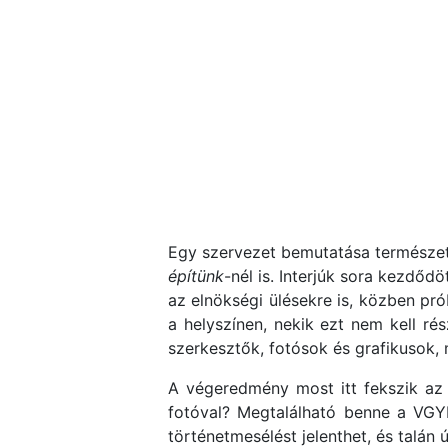
Egy szervezet bemutatása természete
építünk
-nél is. Interjúk sora kezdőd
az elnökségi ülésekre is, közben pró
a helyszínen, nekik ezt nem kell ré
szerkesztők, fotósok és grafikusok,
A végeredmény most itt fekszik az 
fotóval? Megtalálható benne a VGYK
történetmesélést jelenthet, és talán 