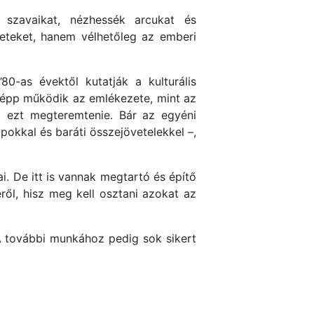
 szavaikat, nézhessék arcukat és
eteket, hanem vélhetőleg az emberi
0-as évektől kutatják a kulturális
épp működik az emlékezete, mint az
l ezt megteremtenie. Bár az egyéni
pokkal és baráti összejövetelekkel –,
i. De itt is vannak megtartó és építő
ől, hisz meg kell osztani azokat az
A további munkához pedig sok sikert