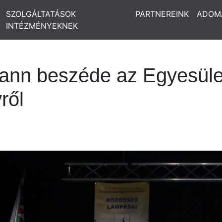
SZOLGÁLTATÁSOK
PARTNEREINK
ADOM
INTÉZMÉNYEKNEK
ann beszéde az Egyesüle
ről