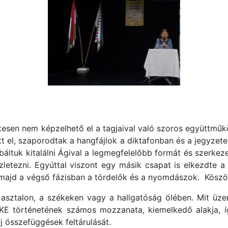
sen nem képzelhető el a tagjaival való szoros együttműkö
ött el, szaporodtak a hangfájlok a diktafonban és a jegyze
báltuk kitalálni Ágival a legmegfelelőbb formát és szerkeze
szletezni. Egyúttal viszont egy másik csapat is elkezdte 
 majd a végső fázisban a tördelők és a nyomdászok. Köszön
asztalon, a székeken vagy a hallgatóság ölében. Mit üz
E történetének számos mozzanata, kiemelkedő alakja, íg
új összefüggések feltárulását.