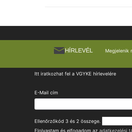
HÍRLEVÉL
Megjelenik 
Itt iratkozhat fel a VGYKE hírlevelére
E-Mail cím
Ellenőrzőkód
3
és
2
összege.
Elolvastam és elfogadom az
adatkezelési t