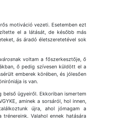
 erős motiváció vezeti. Esetemben ezt
zítette el a látását, de később más
eteket, ás áradó életszeretetével sok
város
nak voltam a főszerkesztője, ő
kban, ő pedig szívesen küldött el a
sérült emberek körében, és jólesően
iróniája is van.
g belső ügyeiről. Ekkoriban ismertem
GYKE, aminek a sorsáról, hol innen,
találkoztunk újra, ahol jómagam a
 trénereink. Valahol ennek hatására