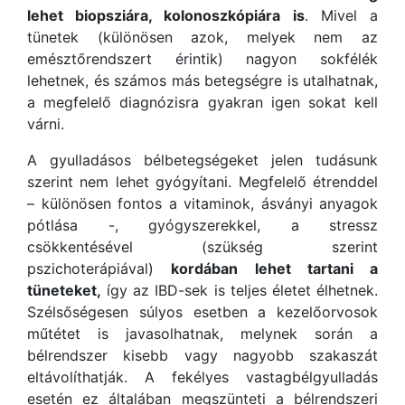
lehet biopsziára, kolonoszkópiára is
. Mivel a
tünetek (különösen azok, melyek nem az
emésztőrendszert érintik) nagyon sokfélék
lehetnek, és számos más betegségre is utalhatnak,
a megfelelő diagnózisra gyakran igen sokat kell
várni.
A gyulladásos bélbetegségeket jelen tudásunk
szerint nem lehet gyógyítani. Megfelelő étrenddel
– különösen fontos a vitaminok, ásványi anyagok
pótlása -, gyógyszerekkel, a stressz
csökkentésével (szükség szerint
pszichoterápiával)
kordában lehet tartani a
tüneteket,
így az IBD-sek is teljes életet élhetnek.
Szélsőségesen súlyos esetben a kezelőorvosok
műtétet is javasolhatnak, melynek során a
bélrendszer kisebb vagy nagyobb szakaszát
eltávolíthatják. A fekélyes vastagbélgyulladás
esetén ez általában megszünteti a bélrendszeri