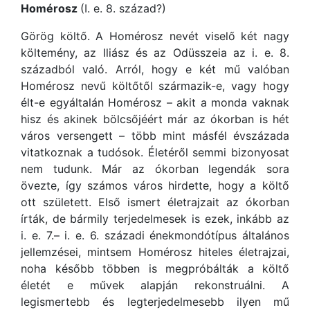
Homérosz
(I. e. 8. század?)
Görög költő. A Homérosz nevét viselő két nagy
költemény, az Iliász és az Odüsszeia az i. e. 8.
századból való. Arról, hogy e két mű valóban
Homérosz nevű költőtől származik-e, vagy hogy
élt-e egyáltalán Homérosz – akit a monda vaknak
hisz és akinek bölcsőjéért már az ókorban is hét
város versengett – több mint másfél évszázada
vitatkoznak a tudósok. Életéről semmi bizonyosat
nem tudunk. Már az ókorban legendák sora
övezte, így számos város hirdette, hogy a költő
ott született. Első ismert életrajzait az ókorban
írták, de bármily terjedelmesek is ezek, inkább az
i. e. 7.– i. e. 6. századi énekmondótípus általános
jellemzései, mintsem Homérosz hiteles életrajzai,
noha később többen is megpróbálták a költő
életét e művek alapján rekonstruálni. A
legismertebb és legterjedelmesebb ilyen mű