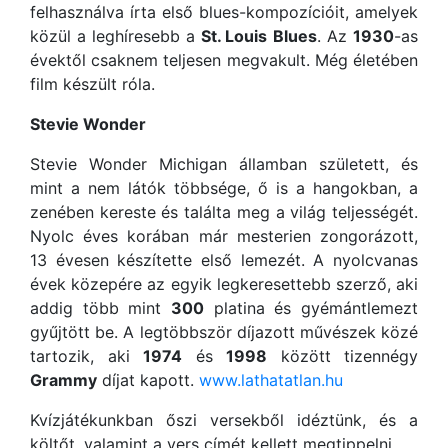
felhasználva írta első blues-kompozícióit, amelyek
közül a leghíresebb a
St. Louis
Blues
. Az
1930
-as
évektől csaknem teljesen megvakult. Még életében
film készült róla.
Stevie Wonder
Stevie Wonder Michigan államban született, és
mint a nem látók többsége, ő is a hangokban, a
zenében kereste és találta meg a világ teljességét.
Nyolc éves korában már mesterien zongorázott,
13 évesen készítette első lemezét. A nyolcvanas
évek közepére az egyik legkeresettebb szerző, aki
addig több mint
300
platina és gyémántlemezt
gyűjtött be. A legtöbbször díjazott művészek közé
tartozik, aki
1974
és
1998
között tizennégy
Grammy
díjat kapott.
www.lathatatlan.hu
Kvízjátékunkban őszi versekből idéztünk, és a
költőt, valamint a vers címét kellett megtippelni.