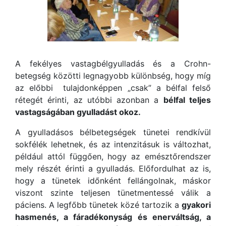
A fekélyes vastagbélgyulladás és a Crohn-
betegség közötti legnagyobb különbség, hogy míg
az előbbi tulajdonképpen „csak” a bélfal felső
rétegét érinti, az utóbbi azonban a
bélfal teljes
vastagságában gyulladást okoz.
A gyulladásos bélbetegségek tünetei rendkívül
sokfélék lehetnek, és az intenzitásuk is változhat,
például attól függően, hogy az emésztőrendszer
mely részét érinti a gyulladás. Előfordulhat az is,
hogy a tünetek időnként fellángolnak, máskor
viszont szinte teljesen tünetmentessé válik a
páciens. A legfőbb tünetek közé tartozik a
gyakori
hasmenés, a fáradékonyság és enerváltság, a