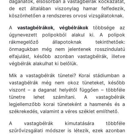
daganatok, elsősorban a vastagbélrák kockázatát,
de ezt általában viszonylag hamar felfedezik,
köszönhetően a rendszeres orvosi vizsgálatoknak.
A
vastagbélrákok, végbélrákok
többsége az
úgynevezett polipokból alakul ki. A polipok
rákmegelőző állapotoknak tekinthetőek:
önmagukban még nem jelentenek rosszindulatú
elfajulást, később azonban vastagbélrák, illetve
végbélrák alakulhat ki belőlük.
Mik a vastagbélrák tünetei? Korai stádiumban a
vastagbélrák még nem okoz tüneteket, később
viszont – a daganat helyétől függően – többféle
tünetre lehet számítani. A vastagbélrák
legjellemzőbb korai tüneteként a hasmenés és a
székrekedés, valamint a véres széklet említhető.
A vastagbélrák kimutatására többféle
szűrővizsgálati módszer is létezik, ezek azonban