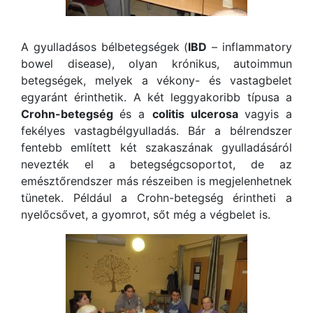
A gyulladásos bélbetegségek (
IBD
– inflammatory
bowel disease), olyan krónikus, autoimmun
betegségek, melyek a vékony- és vastagbelet
egyaránt érinthetik. A két leggyakoribb típusa a
Crohn-betegség
és a
colitis ulcerosa
vagyis a
fekélyes vastagbélgyulladás. Bár a bélrendszer
fentebb említett két szakaszának gyulladásáról
nevezték el a betegségcsoportot, de az
emésztőrendszer más részeiben is megjelenhetnek
tünetek. Például a Crohn-betegség érintheti a
nyelőcsővet, a gyomrot, sőt még a végbelet is.