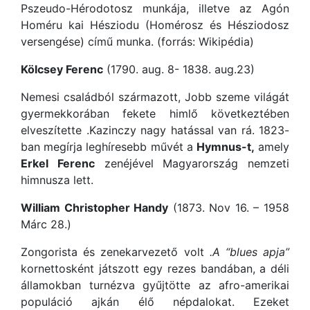
Pszeudo-Hérodotosz munkája, illetve az Agón
Homéru kai Hésziodu (Homérosz és Hésziodosz
versengése) című munka. (forrás: Wikipédia)
Kölcsey Ferenc
(1790. aug. 8- 1838. aug.23)
Nemesi családból származott, Jobb szeme világát
gyermekkorában fekete himlő következtében
elveszítette .Kazinczy nagy hatással van rá. 1823-
ban megírja leghíresebb művét a
Hymnus-t,
amely
Erkel Ferenc
zenéjével Magyarország nemzeti
himnusza lett.
William Christopher Handy
(1873. Nov 16. – 1958
Márc 28.)
Zongorista és zenekarvezető volt
.A “blues apja”
kornettosként játszott egy rezes bandában, a déli
államokban turnézva gyűjtötte az afro-amerikai
populáció ajkán élő népdalokat. Ezeket