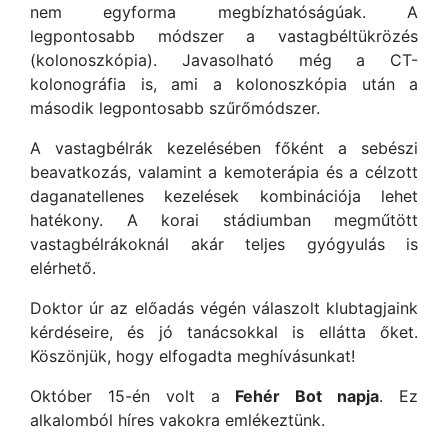
nem egyforma megbízhatóságúak. A
legpontosabb módszer a vastagbéltükrözés
(kolonoszkópia). Javasolható még a CT-
kolonográfia is, ami a kolonoszkópia után a
második legpontosabb szűrőmódszer.
A vastagbélrák kezelésében főként a sebészi
beavatkozás, valamint a kemoterápia és a célzott
daganatellenes kezelések kombinációja lehet
hatékony. A korai stádiumban megműtött
vastagbélrákoknál akár teljes gyógyulás is
elérhető.
Doktor úr az előadás végén válaszolt klubtagjaink
kérdéseire, és jó tanácsokkal is ellátta őket.
Köszönjük, hogy elfogadta meghívásunkat!
Október 15-én volt a
Fehér Bot napja
. Ez
alkalomból híres vakokra emlékeztünk.