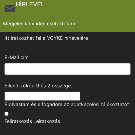
HÍRLEVÉL
Megjelenik minden csütörtökön
Itt iratkozhat fel a VGYKE hírlevelére
E-Mail cím
Ellenőrzőkód
9
és
2
összege.
Elolvastam és elfogadom az
adatkezelési tájékoztató
t
Feliratkozás
Leiratkozás