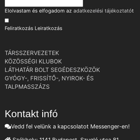
Elolvastam és elfogadom az
adatkezelési tájékoztató
t
Feliratkozás
Leiratkozás
TÁRSSZERVEZETEK
KÖZÖSSÉGI KLUBOK
LÁTHATÁR BOLT SEGÉDESZKÖZÖK
GYÓGY-, FRISSÍTŐ-, NYIROK- ÉS
TALPMASSZÁZS
Kontakt infó
Vedd fel velünk a kapcsolatot Messenger-en!
Székhely:
1141 Budapest, Szugló utca 81.