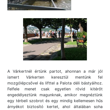
A Várkertnél értünk partot, ahonnan a már jól
ismert Várkerten keresztül mentünk fel
mozgólépcsővel és lifttel a Palota déli bástyáihoz.
Felfele menet csak egyetlen rövid kitérőt
engedélyeztünk magunknak, amikor megnéztünk
egy térbeli szobrot és egy mindig kellemesen hűs
árnyékot biztosító kertet, ahol általában soha