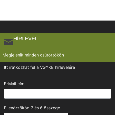
HÍRLEVÉL
Megjelenik minden csütörtökön
Itt iratkozhat fel a VGYKE hírlevelére
E-Mail cím
Ellenőrzőkód
7
és
6
összege.