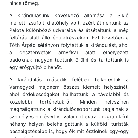
nincs tömeg.
A kirándulásunk következő állomása a Sikló
melletti zsúfolt kilátóhely volt, ezért átmentünk az
Palota különböző udvaraiba és átsétáltunk a még
feltárás alatt álló épületrészeken. Ezt követően a
Tóth Árpád sétányon folytattuk a kirándulást, ahol
a gesztenyefák árnyékai alatt elhelyezett
padoknak nagyon tudtunk örülni és tartottunk is
egy erőgyűjtő pihenőt.
A kirándulás második felében felkerestük a
Várnegyed majdnem összes kiemelt helyszínét,
ahol érdekességeket hallhattunk a távolabbi és
közelebbi történetükről. Minden helyszínen
meghallgattunk a kirándulócsoportunk tagjainak a
személyes emlékeit is, valamint extra programként
néhány helyen belehallgattunk a külföldi turisták
beszélgetéseibe is, hogy ők mit észlelnek egy-egy