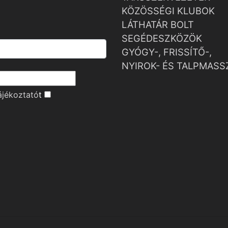
KÖZÖSSÉGI KLUBOK
LÁTHATÁR BOLT
SEGÉDESZKÖZÖK
GYÓGY-, FRISSÍTŐ-,
NYIROK- ÉS TALPMASS
ájékoztató
t