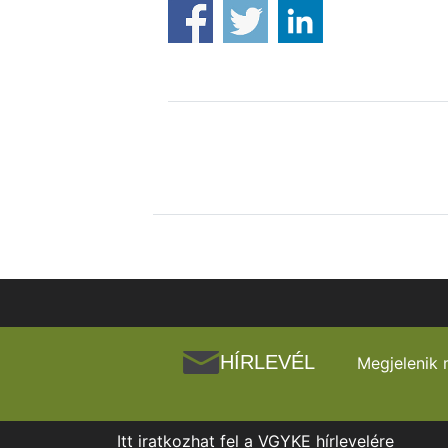
HÍRLEVÉL
Megjelenik 
Itt iratkozhat fel a VGYKE hírlevelére