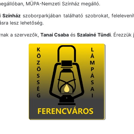
megállóban, MÜPA-Nemzeti Színház megálló.
 Színház
szoborparkjában található szobrokat, felelevenít
ásra lesz lehetőség.
rnak a szervezők,
Tanai Csaba
és
Szalainé Tündi
. Érezzük 