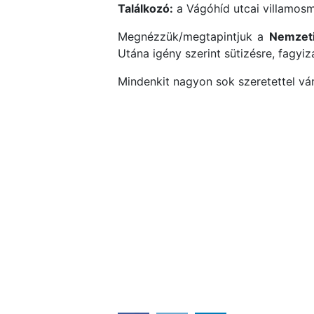
Találkozó:
a Vágóhíd utcai villamos
Megnézzük/megtapintjuk a
Nemzeti
Utána igény szerint sütizésre, fagyiz
Mindenkit nagyon sok szeretettel vá