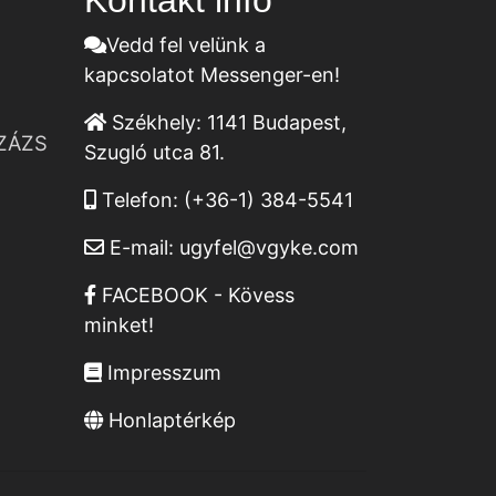
Kontakt infó
Vedd fel velünk a
kapcsolatot Messenger-en!
Székhely:
1141 Budapest,
ZÁZS
Szugló utca 81.
Telefon:
(+36-1) 384-5541
E-mail:
ugyfel@vgyke.com
FACEBOOK - Kövess
minket!
Impresszum
Honlaptérkép