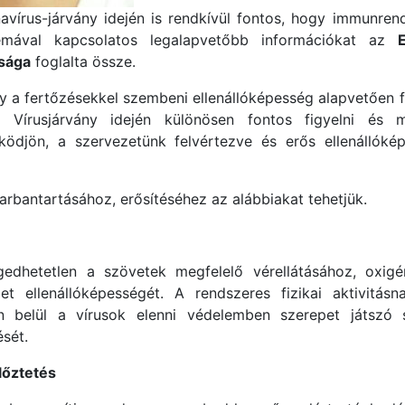
navírus-járvány idején is rendkívül fontos, hogy immunre
mával kapcsolatos legalapvetőbb információkat az
rsága
foglalta össze.
y a fertőzésekkel szembeni ellenállóképesség alapvetően
ól. Vírusjárvány idején különösen fontos figyelni és
djön, a szervezetünk felvértezve és erős ellenállókép
arbantartásához, erősítéséhez az alábbiakat tehetjük.
ngedhetetlen a szövetek megfelelő vérellátásához, oxigé
 ellenállóképességét. A rendszeres fizikai aktivitás
on belül a vírusok elenni védelemben szerepet játszó 
sét.
lőztetés