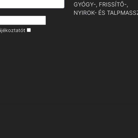
GYÓGY-, FRISSÍTŐ-,
NYIROK- ÉS TALPMASS
ájékoztató
t