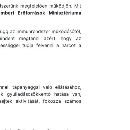
ndszerünk megfelelően működjön. Mit
Emberi Erőforrások Minisztériuma
 függ az immunrendszer működésétől,
 mindent megtenni azért, hogy az
ességgel tudja felvenni a harcot a
nnel, tápanyaggal való ellátásához,
nak gyulladáscsökkentő hatása van,
sejtek aktivitását, fokozza számos