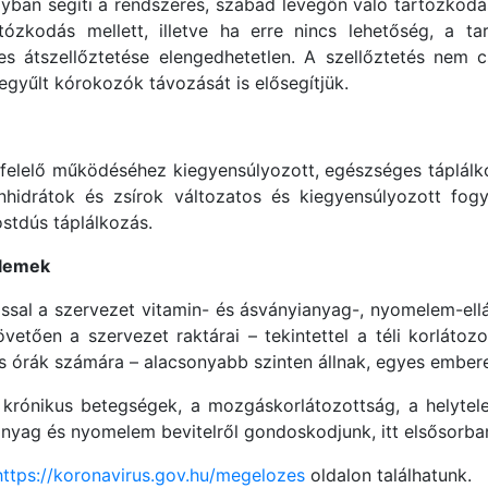
ban segíti a rendszeres, szabad levegőn való tartózkod
zkodás mellett, illetve ha erre nincs lehetőség, a ta
es átszellőztetése elengedhetetlen. A szellőztetés nem cs
gyűlt kórokozók távozását is elősegítjük.
elelő működéséhez kiegyensúlyozott, egészséges táplálko
énhidrátok és zsírok változatos és kiegyensúlyozott fo
stdús táplálkozás.
elemek
ssal a szervezet vitamin- és ásványianyag-, nyomelem-ellá
övetően a szervezet raktárai – tekintettel a téli korláto
 órák számára – alacsonyabb szinten állnak, egyes emberek
 krónikus betegségek, a mozgáskorlátozottság, a helytele
anyag és nyomelem bevitelről gondoskodjunk, itt elsősorban
https://koronavirus.gov.hu/megelozes
oldalon találhatunk.