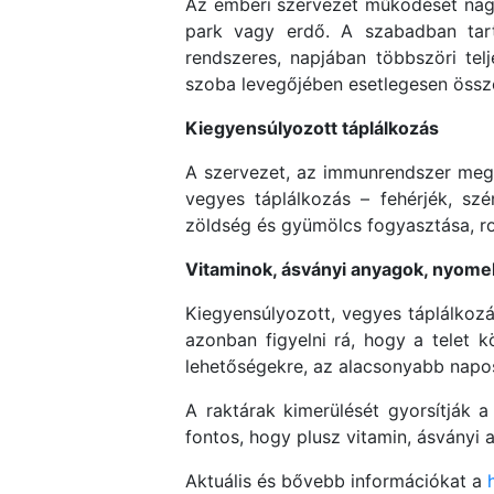
Az emberi szervezet működését nagy
park vagy erdő. A szabadban tartó
rendszeres, napjában többszöri telj
szoba levegőjében esetlegesen össze
Kiegyensúlyozott táplálkozás
A szervezet, az immunrendszer megf
vegyes táplálkozás – fehérjék, sz
zöldség és gyümölcs fogyasztása, ro
Vitaminok, ásványi anyagok, nyom
Kiegyensúlyozott, vegyes táplálkozá
azonban figyelni rá, hogy a telet k
lehetőségekre, az alacsonyabb napos
A raktárak kimerülését gyorsítják a
fontos, hogy plusz vitamin, ásványi 
Aktuális és bővebb információkat a