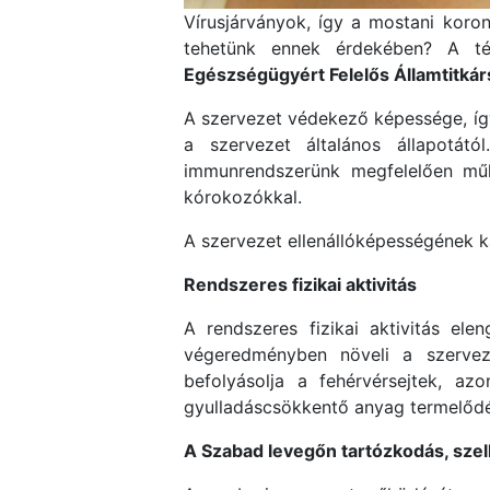
Vírusjárványok, így a mostani koro
tehetünk ennek érdekében? A té
Egészségügyért Felelős Államtitká
A szervezet védekező képessége, íg
a szervezet általános állapotát
immunrendszerünk megfelelően műkö
kórokozókkal.
A szervezet ellenállóképességének k
Rendszeres fizikai aktivitás
A rendszeres fizikai aktivitás ele
végeredményben növeli a szervezet
befolyásolja a fehérvérsejtek, az
gyulladáscsökkentő anyag termelődé
A Szabad levegőn tartózkodás, szel