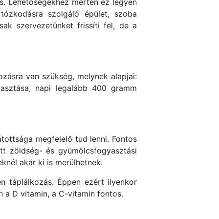
ás. Lehetőségekhez mérten ez legyen
rtózkodásra szolgáló épület, szoba
ak szervezetünket frissíti fel, de a
zásra van szükség, melynek alapjai:
gyasztása, napi legalább 400 gramm
tottsága megfelelő tud lenni. Fontos
zott zöldség- és gyümölcsfogyasztási
nél akár ki is merülhetnek.
n táplálkozás. Éppen ezért ilyenkor
 a D vitamin, a C-vitamin fontos.