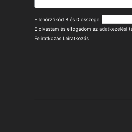
Ellenőrzőkód
8
és
0
összege.
Elolvastam és elfogadom az
adatkezelési t
Feliratkozás
Leiratkozás