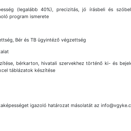
ség (legalább 40%), precizitás, jó írásbeli és szóbel
moló program ismerete
tség, Bér és TB ügyintéző végzettség
alat
ítése, bérkarton, hivatali szervekhez történő ki- és bejel
xcel táblázatok készítése
kaképességet igazoló határozat másolatát az info@vgyke.