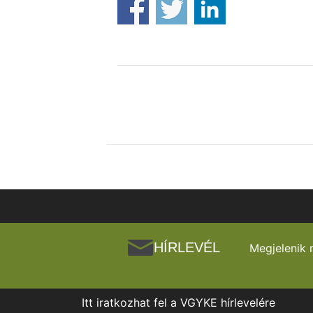
HÍRLEVÉL
Megjelenik 
Itt iratkozhat fel a VGYKE hírlevelére