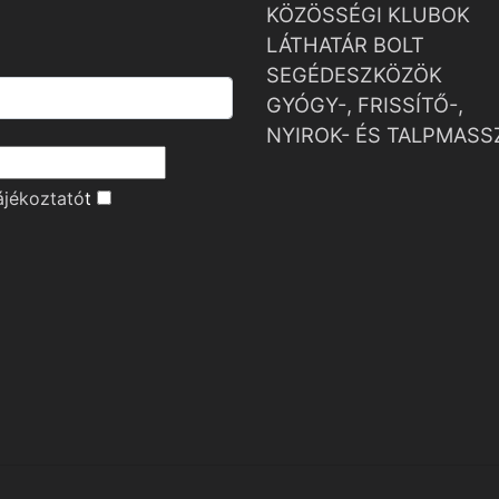
KÖZÖSSÉGI KLUBOK
LÁTHATÁR BOLT
SEGÉDESZKÖZÖK
GYÓGY-, FRISSÍTŐ-,
NYIROK- ÉS TALPMASS
ájékoztató
t