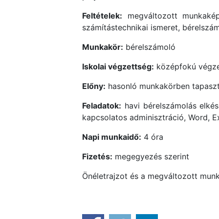
Feltételek:
megváltozott munkaképes
számítástechnikai ismeret, bérelszá
Munkakör:
bérelszámoló
Iskolai végzettség:
középfokú végzet
Előny:
hasonló munkakörben tapaszt
Feladatok:
havi bérelszámolás elkész
kapcsolatos adminisztráció, Word, E
Napi munkaidő:
4 óra
Fizetés:
megegyezés szerint
Önéletrajzot és a megváltozott mun