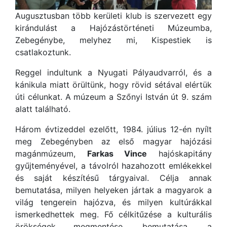
Augusztusban több kerületi klub is szervezett egy
kirándulást a Hajózástörténeti Múzeumba,
Zebegénybe, melyhez mi, Kispestiek is
csatlakoztunk.
Reggel indultunk a Nyugati Pályaudvarról, és a
kánikula miatt örültünk, hogy rövid sétával elértük
úti célunkat. A múzeum a Szőnyi István út 9. szám
alatt található.
Három évtizeddel ezelőtt, 1984. július 12-én nyílt
meg Zebegényben az első magyar hajózási
magánmúzeum,
Farkas Vince
hajóskapitány
gyűjteményével, a távolról hazahozott emlékekkel
és saját készítésű tárgyaival. Célja annak
bemutatása, milyen helyeken jártak a magyarok a
világ tengerein hajózva, és milyen kultúrákkal
ismerkedhettek meg. Fő célkitűzése a kulturális
örökségek megmentése, bemutatása, a