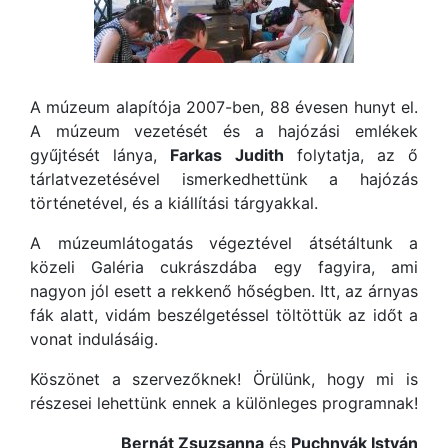
A múzeum alapítója 2007-ben, 88 évesen hunyt el.
A múzeum vezetését és a hajózási emlékek
gyűjtését lánya,
Farkas Judith
folytatja, az ő
tárlatvezetésével ismerkedhettünk a hajózás
történetével, és a kiállítási tárgyakkal.
A múzeumlátogatás végeztével átsétáltunk a
közeli Galéria cukrászdába egy fagyira, ami
nagyon jól esett a rekkenő hőségben. Itt, az árnyas
fák alatt, vidám beszélgetéssel töltöttük az időt a
vonat indulásáig.
Köszönet a szervezőknek! Örülünk, hogy mi is
részesei lehettünk ennek a különleges programnak!
Bernát Zsuzsanna
és
Puchnyák István