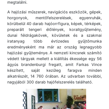
megtalálni.
A hajózási műszerek, navigációs eszközök, gépek,
horgonyok, mentőfelszerelések, egyenruhák,
körülbelül 40 darab hajóorrfigura, képek, térképek,
preparált tengeri élőlények, korallgyűjtemény,
dunai féldrágakövek, kövületek és a szakmai
iratanyag több évtizedes gyűjtőmunka
eredményeként ma már az ország legnagyobb
hajózási gyűjteménye. A nemzeti kincsnek számító
védett tárgyak mellett a kiállítás ékessége egy 56
ágyús brandenburgi fregatt, amit Farkas Vince
készített, saját kezűleg faragva minden
alkatrészét, 14 760 órában. Az udvarban további,
nagyjából 300 darab hajófelszerelés található.