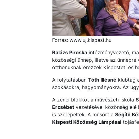
Forrás: www.uj.kispest.hu
Balázs Piroska
intézményvezető, m
közösségi ünnep, illetve az ünnepre 
otthonuknak érezzék Kispestet, és 
A folytatásban
Tóth Illésné
klubtag a
szokásokra, hagyományokra. Az ugy
A zenei blokkot a művészeti iskola
S
Erzsébet
vezetésével közönség elé l
is szerepeltek. A műsort a
Segítő Ké
Kispesti Közösség Lámpásai
tojásfe