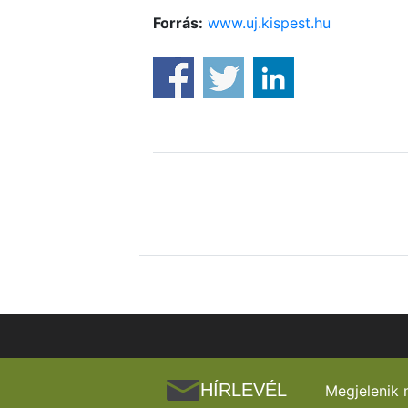
Forrás:
www.uj.kispest.hu
HÍRLEVÉL
Megjelenik 