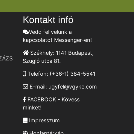
Kontakt infó
Vedd fel velünk a
kapcsolatot Messenger-en!
Székhely:
1141 Budapest,
ZÁZS
Szugló utca 81.
Telefon:
(+36-1) 384-5541
E-mail:
ugyfel@vgyke.com
FACEBOOK - Kövess
minket!
Impresszum
Honlaptérkép