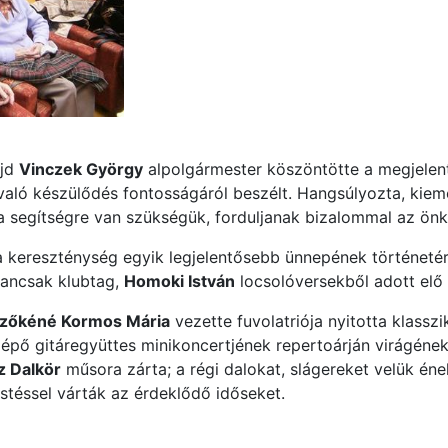
ajd
Vinczek György
alpolgármester köszöntötte a megjelen
való készülődés fontosságáról beszélt. Hangsúlyozta, kieme
ha segítségre van szükségük, forduljanak bizalommal az ö
 kereszténység egyik legjelentősebb ünnepének történetérő
ancsak klubtag,
Homoki István
locsolóversekből adott elő
zőkéné Kormos Mária
vezette fuvolatriója nyitotta klassz
épő gitáregyüttes minikoncertjének repertoárján virágéne
z Dalkör
műsora zárta; a régi dalokat, slágereket velük én
stéssel várták az érdeklődő időseket.