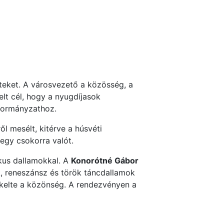
teket. A városvezető a közösség, a
lt cél, hogy a nyugdíjasok
nkormányzathoz.
l mesélt, kitérve a húsvéti
 egy csokorra valót.
ikus dallamokkal. A
Konorótné Gábor
k, reneszánsz és török táncdallamok
ekelte a közönség. A rendezvényen a