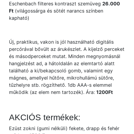
Eschenbach filteres kontraszt szemüveg
26.000
Ft
(világossárga és sötét narancs színben
kapható)
Új, praktikus, vakon is jól használható digitális
percórával bővült az árukészlet. A kijelző perceket
és másodperceket mutat. Minden megnyomásnál
hangjelzést ad, a hátoldalán az elemtartó alatt
található a ki/bekapcsoló gomb, valamint egy
mágnes, amellyel hűtőre, mikrohullámú sütőre,
tűzhelyre stb. rögzíthető. 1db AAA-s elemmel
működik (az elem nem tartozék). Ára:
1200Ft
AKCIÓS termékek:
Ezüst zokni (gumi nélküli) fekete, drapp és fehér