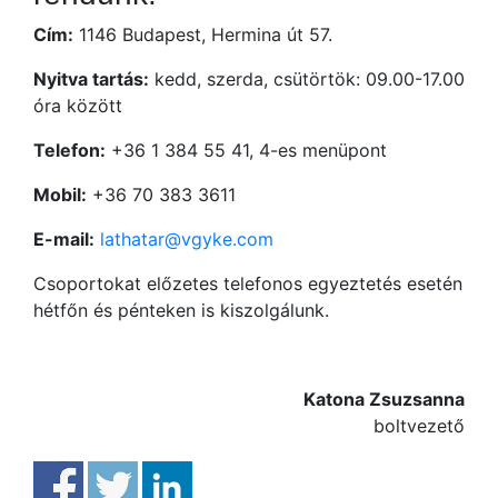
Cím:
1146 Budapest, Hermina út 57.
Nyitva tartás:
kedd, szerda, csütörtök: 09.00-17.00
óra között
Telefon:
+36 1 384 55 41, 4-es menüpont
Mobil:
+36 70 383 3611
E-mail:
lathatar@vgyke.com
Csoportokat előzetes telefonos egyeztetés esetén
hétfőn és pénteken is kiszolgálunk.
Katona Zsuzsanna
boltvezető