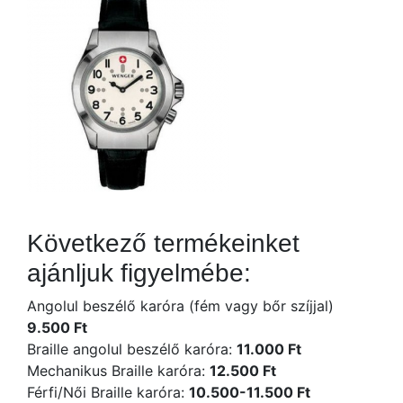
Következő termékeinket
ajánljuk figyelmébe:
Angolul beszélő karóra (fém vagy bőr szíjjal)
9.500 Ft
Braille angolul beszélő karóra:
11.000 Ft
Mechanikus Braille karóra:
12.500 Ft
Férfi/Női Braille karóra:
10.500-11.500 Ft