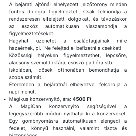
A bejárati ajtónál elhelyezett jelzőtorony minden
fontos dologra figyelmezteti. Csak felmondja a
rendszeresen elfelejtett dolgokat, és távozáskor
az eszköz automatikusan visszamondja a
figyelmeztetéseket.
Hagyhat üzenetet a családtagjainak mire
hazaérnek, pl. “Ne felejtsd el befizetni a csekket!
Közösségi helyeken figyelmeztethet, lépcsőre,
alacsony szemöldökfára, csúszó padlóra stb.
Iskolában, idősek otthonában bemondhatja a
szoba számát.
Éteremben a bejáratnál elhelyezve, felsorolja a
napi menüt.
Mágikus konzervnyitó, ára:
4500 Ft
A MagiCan konzervnyitó segítségével a
legegyszerűbb módon nyithatja ki a konzerveket.
Egy gombnyomásra automatikusan elengedi a
fedelet, könnyű használni, valamint tiszta és
biztonságos.