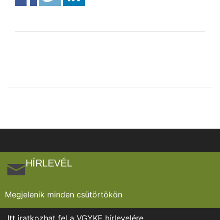
HÍRLEVÉL
Megjelenik minden csütörtökön
Itt iratkozhat fel a VGYKE hírlevelére