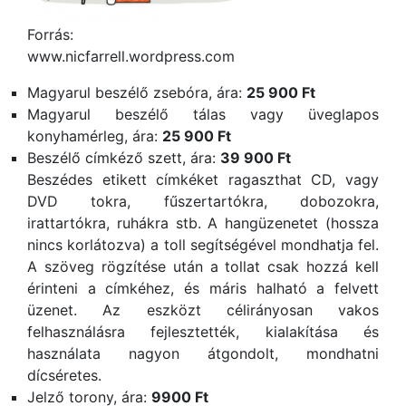
Forrás:
www.nicfarrell.wordpress.com
Magyarul beszélő zsebóra, ára:
25 900 Ft
Magyarul beszélő tálas vagy üveglapos
konyhamérleg, ára:
25 900 Ft
Beszélő címkéző szett, ára:
39 900 Ft
Beszédes etikett címkéket ragaszthat CD, vagy
DVD tokra, fűszertartókra, dobozokra,
irattartókra, ruhákra stb. A hangüzenetet (hossza
nincs korlátozva) a toll segítségével mondhatja fel.
A szöveg rögzítése után a tollat csak hozzá kell
érinteni a címkéhez, és máris halható a felvett
üzenet. Az eszközt célirányosan vakos
felhasználásra fejlesztették, kialakítása és
használata nagyon átgondolt, mondhatni
dícséretes.
Jelző torony, ára:
9900 Ft