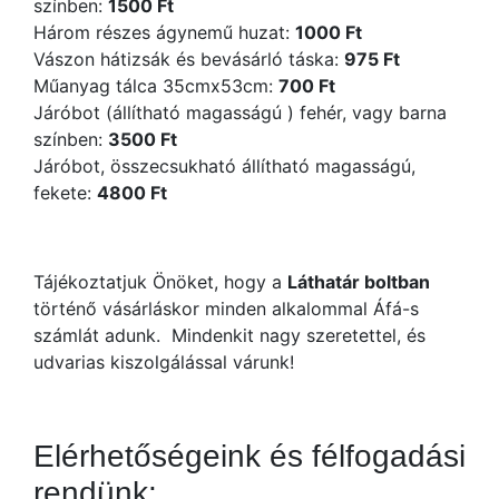
színben:
1500 Ft
Három részes ágynemű huzat:
1000 Ft
Vászon hátizsák és bevásárló táska:
975 Ft
Műanyag tálca 35cmx53cm:
700 Ft
Járóbot (állítható magasságú ) fehér, vagy barna
színben:
3500 Ft
Járóbot, összecsukható állítható magasságú,
fekete:
4800 Ft
Tájékoztatjuk Önöket, hogy a
Láthatár boltban
történő vásárláskor minden alkalommal Áfá-s
számlát adunk. Mindenkit nagy szeretettel, és
udvarias kiszolgálással várunk!
Elérhetőségeink és félfogadási
rendünk: