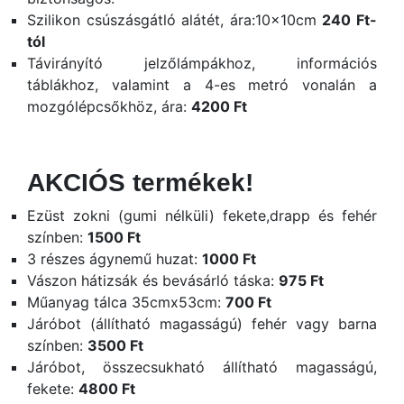
Szilikon csúszásgátló alátét, ára:10x10cm
240 Ft-
tól
Távirányító jelzőlámpákhoz, információs
táblákhoz, valamint a 4-es metró vonalán a
mozgólépcsőkhöz, ára:
4200 Ft
AKCIÓS termékek!
Ezüst zokni (gumi nélküli) fekete,drapp és fehér
színben:
1500 Ft
3 részes ágynemű huzat:
1000 Ft
Vászon hátizsák és bevásárló táska:
975 Ft
Műanyag tálca 35cmx53cm:
700 Ft
Járóbot (állítható magasságú) fehér vagy barna
színben:
3500 Ft
Járóbot, összecsukható állítható magasságú,
fekete:
4800 Ft