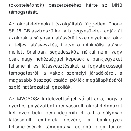
(okostelefonok) beszerzéséhez kérte az MNB
támogatását.
Az okostelefonokat (szolgáltató független iPhone
SE 16 GB asztroszürke) a tagegyesületek adják át
azoknak a súlyosan látássérült személyeknek, akik
a teljes látásvesztés, illetve a minimális látásuk
mellett önállóan, segédeszköz nélkül nem, vagy
csak nagy nehézséggel képesek a bankjegyeket
felismerni és látásvesztésüket a fogyatékossági
támogatásról, a vakok személyi járadékáról, a
magasabb összegű családi pótlék megállapításáról
szóló határozattal igazolják.
Az MVGYOSZ kötelezettséget vállalt arra, hogy a
nyertes pályázatból megvásárolt okostelefonokat
két éven belül nem idegeníti el, azt a súlyosan
látássérült emberek részére, a bankjegyek
felismerésének támogatása céljából adja tartós