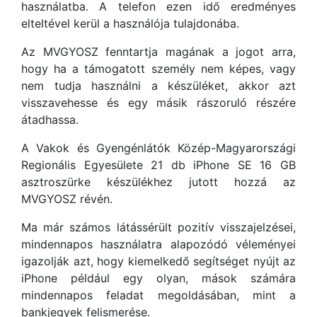
használatba. A telefon ezen idő eredményes
elteltével kerül a használója tulajdonába.
Az MVGYOSZ fenntartja magának a jogot arra,
hogy ha a támogatott személy nem képes, vagy
nem tudja használni a készüléket, akkor azt
visszavehesse és egy másik rászoruló részére
átadhassa.
A Vakok és Gyengénlátók Közép-Magyarországi
Regionális Egyesülete 21 db iPhone SE 16 GB
asztroszürke készülékhez jutott hozzá az
MVGYOSZ révén.
Ma már számos látássérült pozitív visszajelzései,
mindennapos használatra alapozódó véleményei
igazolják azt, hogy kiemelkedő segítséget nyújt az
iPhone például egy olyan, mások számára
mindennapos feladat megoldásában, mint a
bankjegyek felismerése.