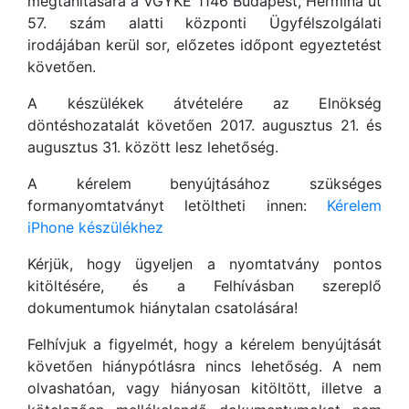
megtanítására a VGYKE 1146 Budapest, Hermina út
57. szám alatti központi Ügyfélszolgálati
irodájában kerül sor, előzetes időpont egyeztetést
követően.
A készülékek átvételére az Elnökség
döntéshozatalát követően 2017. augusztus 21. és
augusztus 31. között lesz lehetőség.
A kérelem benyújtásához szükséges
formanyomtatványt letöltheti innen:
Kérelem
iPhone készülékhez
Kérjük, hogy ügyeljen a nyomtatvány pontos
kitöltésére, és a Felhívásban szereplő
dokumentumok hiánytalan csatolására!
Felhívjuk a figyelmét, hogy a kérelem benyújtását
követően hiánypótlásra nincs lehetőség. A nem
olvashatóan, vagy hiányosan kitöltött, illetve a