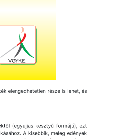
ték elengedhetetlen része is lehet, és
től (egyujjas kesztyű formájú), ezt
akásához. A kisebbik, meleg edények