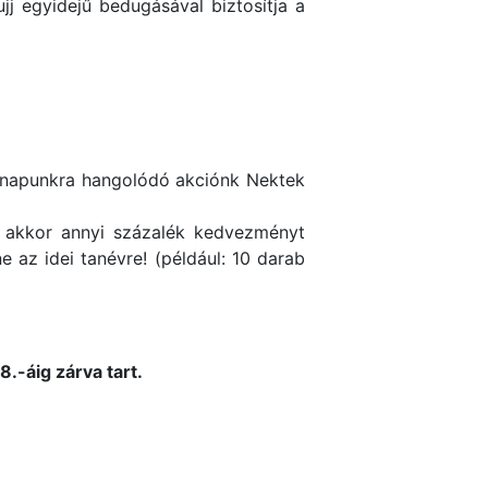
j egyidejű bedugásával biztosítja a
ülinapunkra hangolódó akciónk Nektek
, akkor annyi százalék kedvezményt
 az idei tanévre! (például: 10 darab
.-áig zárva tart.