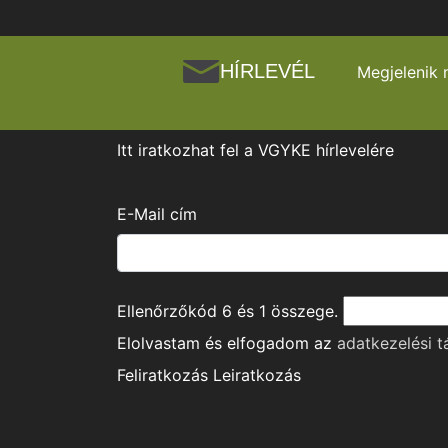
HÍRLEVÉL
Megjelenik 
Itt iratkozhat fel a VGYKE hírlevelére
E-Mail cím
Ellenőrzőkód
6
és
1
összege.
Elolvastam és elfogadom az
adatkezelési t
Feliratkozás
Leiratkozás