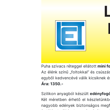
Puha szivacs réteggel ellátott
mini f
Az élénk színű „foltokkal” és csúszás
egyből kedvencévé válik kicsiknek 
Ára: 1350.-
Szilikon anyagból készült
edényfogó
Két méretben érhető el készletünkbe
nagyobb edények biztonságos megfogá