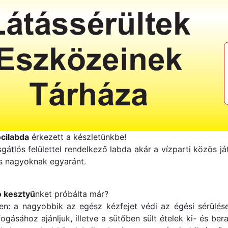
ocilabda
érkezett a készletünkbe!
gátlós felülettel rendelkező labda akár a vízparti közös já
és nagyoknak egyaránt.
 kesztyű
nket próbálta már?
n: a nagyobbik az egész kézfejet védi az égési sérülések
sához ajánljuk, illetve a sütőben sült ételek ki- és ber