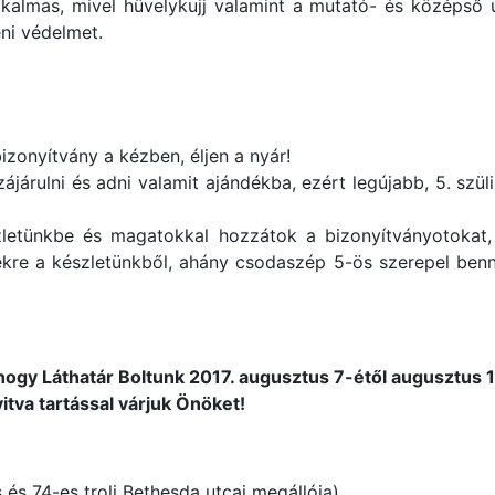
almas, mivel hüvelykujj valamint a mutató- és középső uj
eni védelmet.
bizonyítvány a kézben, éljen a nyár!
járulni és adni valamit ajándékba, ezért legújabb, 5. sz
üzletünkbe és magatokkal hozzátok a bizonyítványotokat
ékre a készletünkből, ahány csodaszép 5-ös szerepel benne
hogy Láthatár Boltunk 2017. augusztus 7-étől augusztus 18
tva tartással várjuk Önöket!
 és 74-es troli Bethesda utcai megállója)