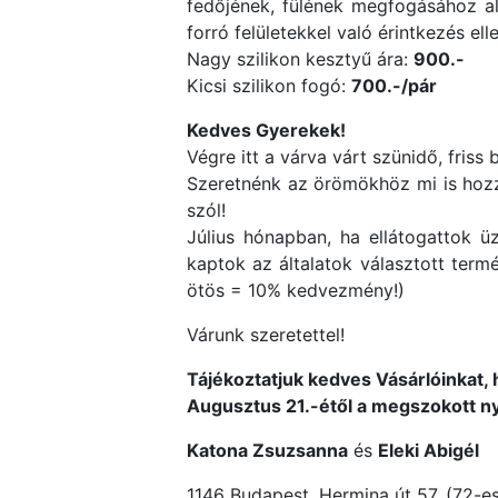
fedőjének, fülének megfogásához alk
forró felületekkel való érintkezés ell
Nagy szilikon kesztyű ára:
900.-
Kicsi szilikon fogó:
700.-/pár
Kedves Gyerekek!
Végre itt a várva várt szünidő, friss 
Szeretnénk az örömökhöz mi is hozzá
szól!
Július hónapban, ha ellátogattok 
kaptok az általatok választott term
ötös = 10% kedvezmény!)
Várunk szeretettel!
Tájékoztatjuk kedves Vásárlóinkat, 
Augusztus 21.-étől a megszokott nyi
Katona Zsuzsanna
és
Eleki Abigél
1146 Budapest, Hermina út 57. (72-es