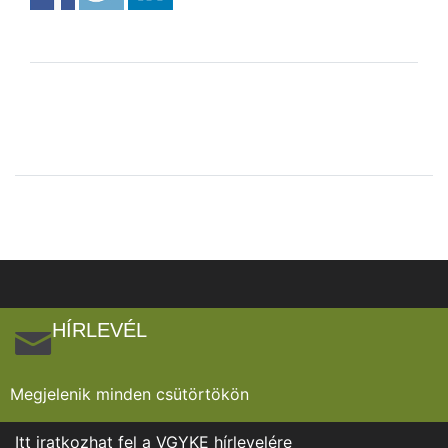
HÍRLEVÉL
Megjelenik minden csütörtökön
Itt iratkozhat fel a VGYKE hírlevelére