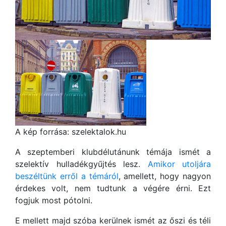
A kép forrása: szelektalok.hu
A szeptemberi klubdélutánunk témája ismét a
szelektív hulladékgyűjtés lesz.
Amikor utoljára
beszéltünk erről a témáról
, amellett, hogy nagyon
érdekes volt, nem tudtunk a végére érni. Ezt
fogjuk most pótolni.
E mellett majd szóba kerülnek ismét az őszi és téli