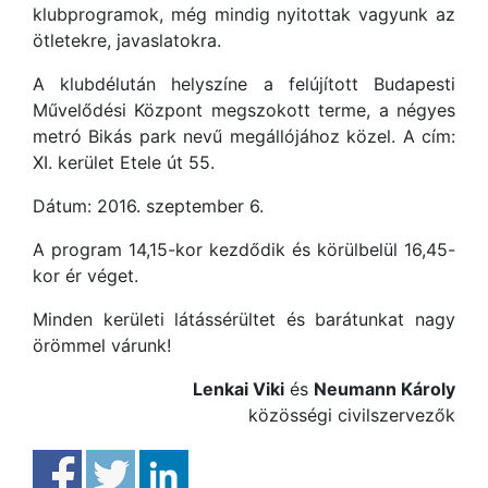
klubprogramok, még mindig nyitottak vagyunk az
ötletekre, javaslatokra.
A klubdélután helyszíne a felújított Budapesti
Művelődési Központ megszokott terme, a négyes
metró Bikás park nevű megállójához közel. A cím:
XI. kerület Etele út 55.
Dátum: 2016. szeptember 6.
A program 14,15-kor kezdődik és körülbelül 16,45-
kor ér véget.
Minden kerületi látássérültet és barátunkat nagy
örömmel várunk!
Lenkai Viki
és
Neumann Károly
közösségi civilszervezők