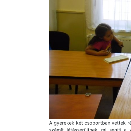
A gyerekek két csoportban vettek rés
számít látássérültnek, mi segíti 