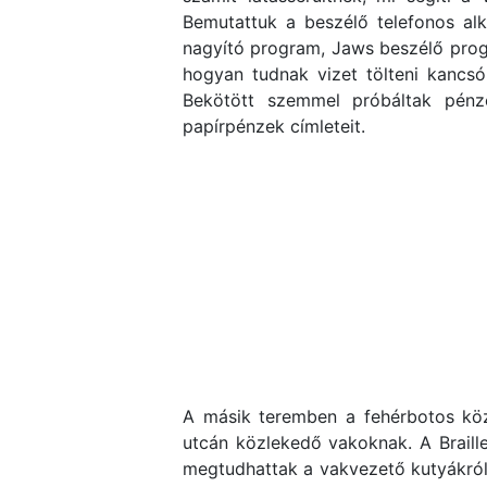
Bemutattuk a beszélő telefonos al
nagyító program, Jaws beszélő progr
hogyan tudnak vizet tölteni kancsó
Bekötött szemmel próbáltak pénz
papírpénzek címleteit.
A másik teremben a fehérbotos közl
utcán közlekedő vakoknak. A Braille-
megtudhattak a vakvezető kutyákról, 