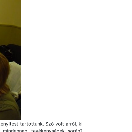
yítést tartottunk. Szó volt arról, ki
 a mindennapi tevékenységek során?