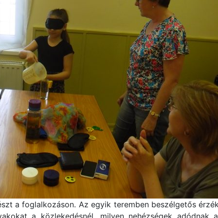
zt a foglalkozáson. Az egyik teremben beszélgetős érzéken
a vakokat a közlekedésnél, milyen nehézségek adódnak