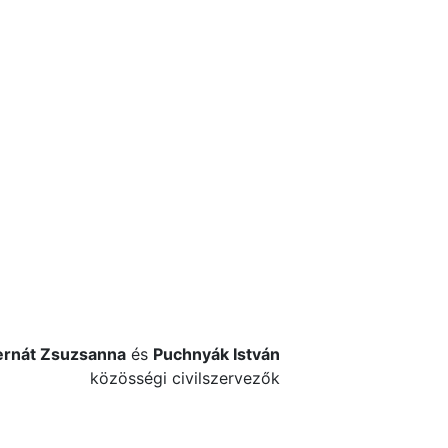
ernát Zsuzsanna
és
Puchnyák István
közösségi civilszervezők