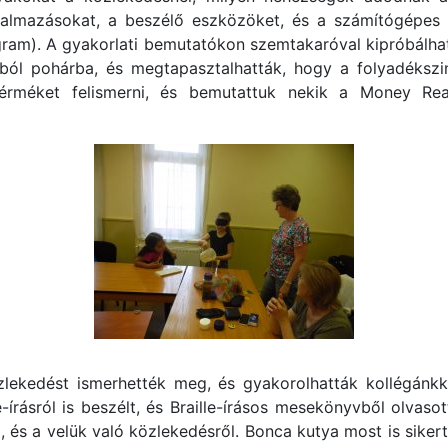
kalmazásokat, a beszélő eszközöket, és a számítógépes
am). A gyakorlati bemutatókon szemtakaróval kipróbálhatt
ból pohárba, és megtapasztalhatták, hogy a folyadékszi
érméket felismerni, és bemutattuk nekik a Money Read
ekedést ismerhették meg, és gyakorolhatták kollégánkka
írásról is beszélt, és Braille-írásos mesekönyvből olvaso
és a velük való közlekedésről. Bonca kutya most is sikert