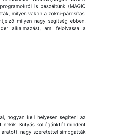
 programokról is beszéltünk (MAGIC
ák, milyen vakon a zokni-párosítás,
ntjelző milyen nagy segítség ebben.
er alkalmazást, ami felolvassa a
l, hogyan kell helyesen segíteni az
tt nekik. Kutyás kollégánktól mindent
 aratott, nagy szeretettel simogatták