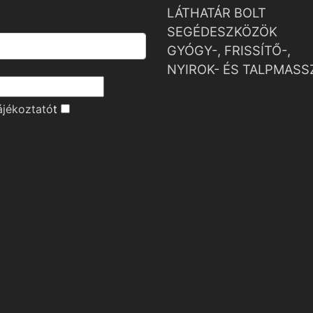
LÁTHATÁR BOLT
SEGÉDESZKÖZÖK
GYÓGY-, FRISSÍTŐ-,
NYIROK- ÉS TALPMASS
ájékoztató
t