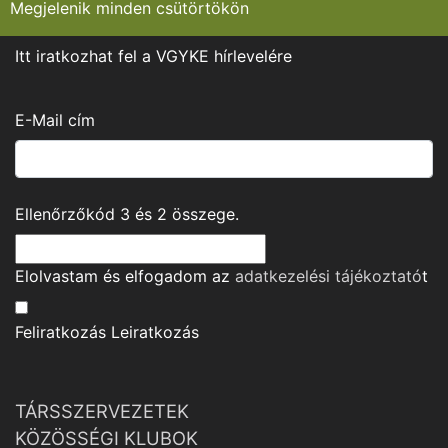
Megjelenik minden csütörtökön
Itt iratkozhat fel a VGYKE hírlevelére
E-Mail cím
Ellenőrzőkód
3
és
2
összege.
Elolvastam és elfogadom az
adatkezelési tájékoztató
t
Feliratkozás
Leiratkozás
TÁRSSZERVEZETEK
KÖZÖSSÉGI KLUBOK