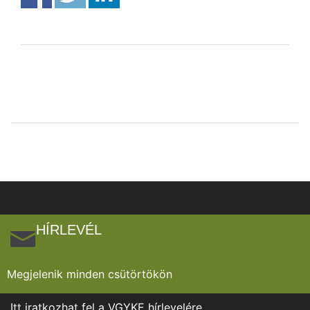
HÍRLEVÉL
Megjelenik minden csütörtökön
Itt iratkozhat fel a VGYKE hírlevelére