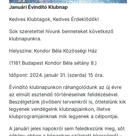
Januári Évindító Klubnap
Kedves Klubtagok, Kedves Érdeklődők!
Sok szeretettel hívunk benneteket következő
klubnapunkra.
Helyszíne: Kondor Béla Közösségi Ház
(1181 Budapest Kondor Béla sétány 8.)
Időpont: 2024. január 31. (szerda) 15 óra.
Évindító klubnapunkon ráhangolódunk az új évre
az elmúlt esztendő történéseinek felidézésével.
Beszélgetünk jövőbeni terveinkről is, ötletelünk kik
legyenek vendégeink klubnapjainkon, illetve
klubprogramjainknak mik legyenek a célpontjai.
A januári jeles napokról sem feledkezünk meg, sőt
néhány ebben a hónapban született hírességről –