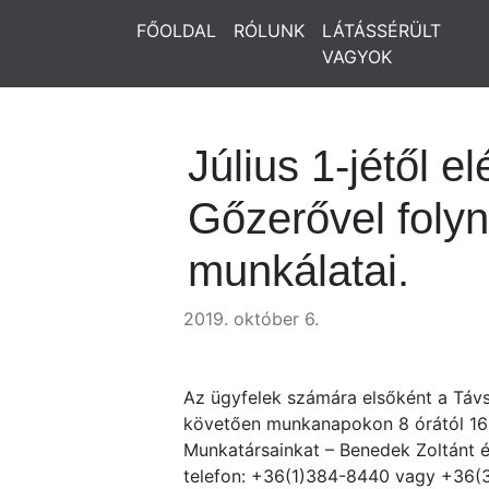
FŐOLDAL
RÓLUNK
LÁTÁSSÉRÜLT
VAGYOK
Július 1-jétől 
Gőzerővel folyn
munkálatai.
2019. október 6.
Az ügyfelek számára elsőként a Távsz
követően munkanapokon 8 órától 16 
Munkatársainkat – Benedek Zoltánt és
telefon: +36(1)384-8440 vagy +36(3