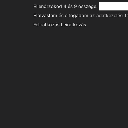
Ellenőrzőkód
4
és
9
összege.
Elolvastam és elfogadom az
adatkezelési t
Feliratkozás
Leiratkozás