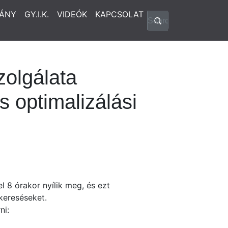
ÁNY
GY.I.K.
VIDEÓK
KAPCSOLAT
zolgálata
 optimalizálási
l 8 órakor nyílik meg, és ezt
kereséseket.
ni: