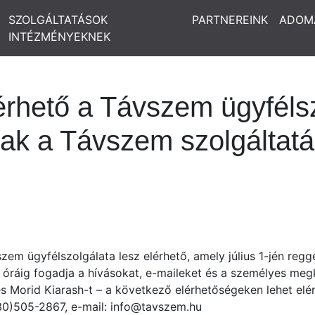
SZOLGÁLTATÁSOK
PARTNEREINK
ADOM
INTÉZMÉNYEKNEK
elérhető a Távszem ügyféls
ak a Távszem szolgáltatás
em ügyfélszolgálata lesz elérhető, amely július 1-jén regge
óráig fogadja a hívásokat, e-maileket és a személyes meg
 Morid Kiarash-t – a következő elérhetőségeken lehet elér
0)505-2867, e-mail: info@tavszem.hu