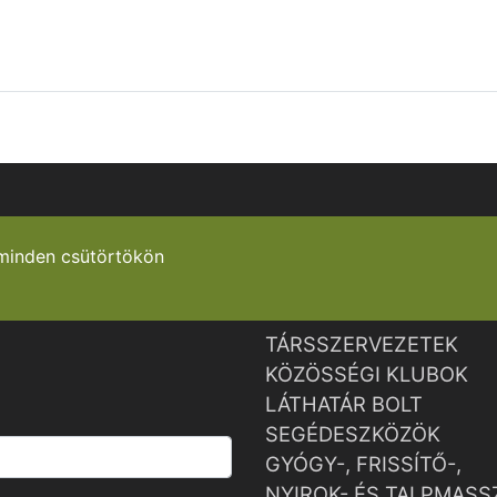
minden csütörtökön
TÁRSSZERVEZETEK
KÖZÖSSÉGI KLUBOK
LÁTHATÁR BOLT
SEGÉDESZKÖZÖK
GYÓGY-, FRISSÍTŐ-,
NYIROK- ÉS TALPMASS