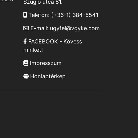
Szugló utca 81.
Telefon:
(+36-1) 384-5541
E-mail:
ugyfel@vgyke.com
FACEBOOK - Kövess
minket!
Impresszum
Honlaptérkép