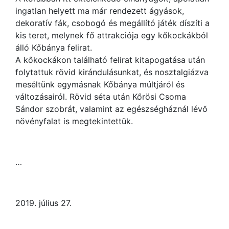
ingatlan helyett ma már rendezett ágyások,
dekoratív fák, csobogó és megállító játék díszíti a
kis teret, melynek fő attrakciója egy kőkockákból
álló Kőbánya felirat.
A kőkockákon található felirat kitapogatása után
folytattuk rövid kirándulásunkat, és nosztalgiázva
meséltünk egymásnak Kőbánya múltjáról és
változásairól. Rövid séta után Kőrösi Csoma
Sándor szobrát, valamint az egészségháznál lévő
növényfalat is megtekintettük.
…
2019. július 27.