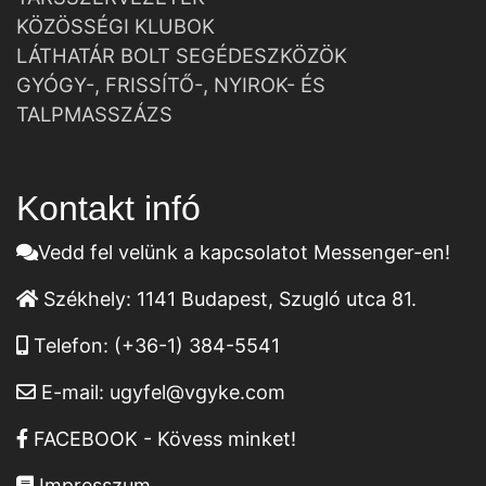
KÖZÖSSÉGI KLUBOK
LÁTHATÁR BOLT SEGÉDESZKÖZÖK
GYÓGY-, FRISSÍTŐ-, NYIROK- ÉS
TALPMASSZÁZS
Kontakt infó
Vedd fel velünk a kapcsolatot Messenger-en!
Székhely:
1141 Budapest, Szugló utca 81.
Telefon:
(+36-1) 384-5541
E-mail:
ugyfel@vgyke.com
FACEBOOK - Kövess minket!
Impresszum