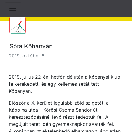
Séta Kőbányán
2019. október 6.
2019. július 22-én, hétfőn délután a kőbányai klub
felkerekedett, és egy kellemes sétát tett
Kőbányán.
Először a X. kerület legújabb zöld szigetét, a
Kápolna utca – Kőrösi Csoma Sándor út
kereszteződésénél lévő részt fedeztük fel. A
megújult teret idén gyermeknapkor avatták fel.
A korábban itt éktelenkedő elhanyagolt, ápolatlan