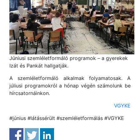
Júniusi szemléletformáló programok – a gyerekek
Izát és Pankát hallgatják.
A szemléletformáló alkalmak folyamatosak. A
júliusi programokról a hónap végén számolunk be
hírcsatornáinkon.
VGYKE
#június #látássérült #szemléletformálás #VGYKE