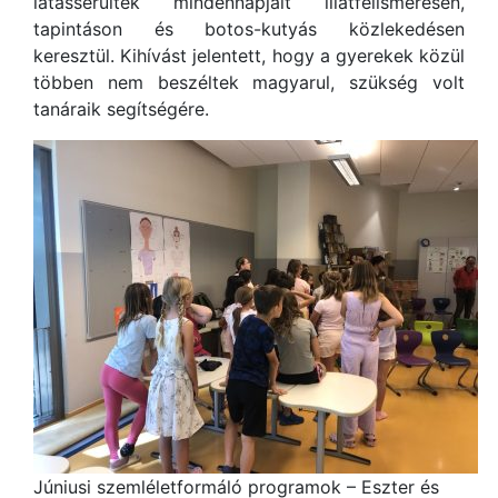
látássérültek mindennapjait illatfelismerésen,
tapintáson és botos-kutyás közlekedésen
keresztül. Kihívást jelentett, hogy a gyerekek közül
többen nem beszéltek magyarul, szükség volt
tanáraik segítségére.
Júniusi szemléletformáló programok – Eszter és