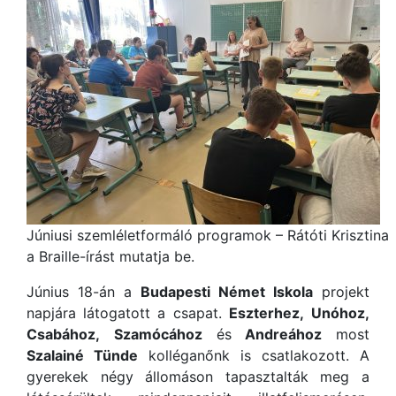
Júniusi szemléletformáló programok – Rátóti Krisztina
a Braille-írást mutatja be.
Június 18-án a
Budapesti Német Iskola
projekt
napjára látogatott a csapat.
Eszterhez,
Unóhoz,
Csabához,
Szamócához
és
Andreához
most
Szalainé Tünde
kolléganőnk is csatlakozott. A
gyerekek négy állomáson tapasztalták meg a