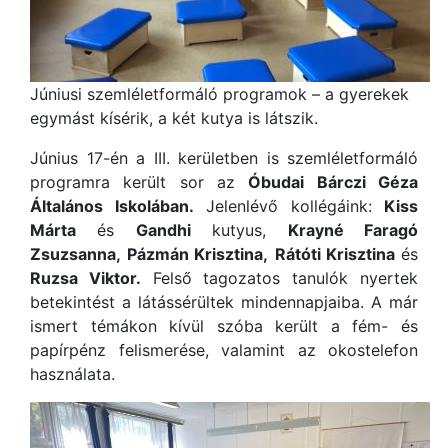
Júniusi szemléletformáló programok – a gyerekek
egymást kísérik, a két kutya is látszik.
Június 17-én a III. kerületben is szemléletformáló
programra került sor az
Óbudai Bárczi Géza
Általános Iskolában.
Jelenlévő kollégáink:
Kiss
Márta
és
Gandhi
kutyus,
Krayné Faragó
Zsuzsanna,
Pázmán Krisztina,
Rátóti Krisztina
és
Ruzsa Viktor.
Felső tagozatos tanulók nyertek
betekintést a látássérültek mindennapjaiba. A már
ismert témákon kívül szóba került a fém- és
papírpénz felismerése, valamint az okostelefon
használata.