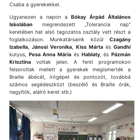
Csaba a gyerekekkel.
Ugyanezen a napon a
Bókay Árpád Általános
Iskolában
megrendezett „Tolerancia nap”
keretében hat alsó tagozatos osztály vett részt a
foglalkozáson. Munkatársaink közül
Czagány
Izabella,
Jánosi Veronika,
Kiss Márta
és
Gandhi
kutyus,
Pesa Anna Mária
és
Hablaty
, és
Pázmán
Krisztina
voltak jelen. A fenti programokon
felsoroltak mellett a gyerekek megismerték a
Braille ábécét, írógépet és pontozót, továbbá
számos segédeszközt (beszélő és Braille órák,
nagyítók, aláíró keret stb.)