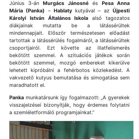
Június 3-án
Murgács Jánosné
és
Pesa Anna
Mária (Panka)
–
Hablaty
kutyával – az
Újpesti
Károlyi István Általános Iskola
alsó tagozatos
diákjainak mutatta be a látássérültek
mindennapjait. Először természetesen előadást
tartottak a látássérülés fogalmáról, a látássérültek
csoportjairól. Ezt követte az illatfelismerés
bekötött szemmel. A szituációs játékok során
bekötött szemmel, mozgó embereket kikerülve
lehetett kipróbálni a fehérbotos közlekedést. A
vakvezető kutyus bemutatása és simogatása sem
maradhatott el.
Panka
munkatársunk így fogalmazott: „A gyerekek
visszajelzései bizonyítják, hogy érdemes folytatni
a szemléletformáló programjainkat.”