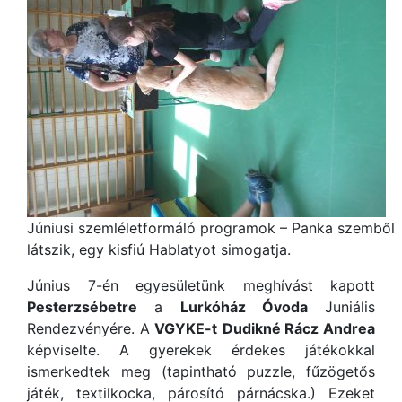
Júniusi szemléletformáló programok – Panka szemből
látszik, egy kisfiú Hablatyot simogatja.
Június 7-én egyesületünk meghívást kapott
Pesterzsébetre
a
Lurkóház Óvoda
Juniális
Rendezvényére. A
VGYKE-t
Dudikné Rácz Andrea
képviselte. A gyerekek érdekes játékokkal
ismerkedtek meg (tapintható puzzle, fűzögetős
játék, textilkocka, párosító párnácska.) Ezeket