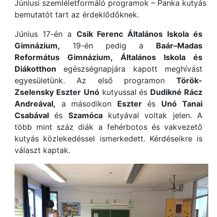
Júniusi szemléletformáló programok – Panka kutyás
bemutatót tart az érdeklődőknek.
Június 17-én a
Csik Ferenc Általános Iskola és
Gimnázium,
19-én pedig a
Baár–Madas
Református Gimnázium, Általános Iskola és
Diákotthon
egészségnapjára kapott meghívást
egyesületünk. Az első programon
Török-
Zselensky Eszter
Unó
kutyussal és
Dudikné Rácz
Andreával,
a másodikon
Eszter
és
Unó
Tanai
Csabával
és
Szamóca
kutyával voltak jelen. A
több mint száz diák a fehérbotos és vakvezető
kutyás közlekedéssel ismerkedett. Kérdéseikre is
választ kaptak.