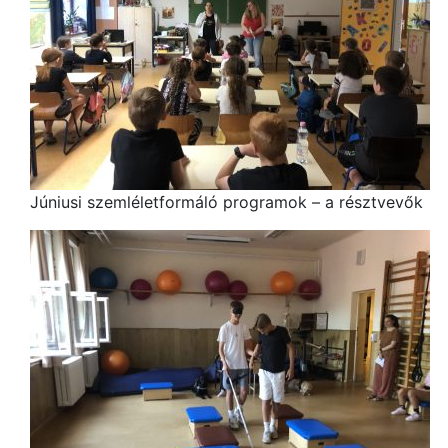
Júniusi szemléletformáló programok – a résztvevők