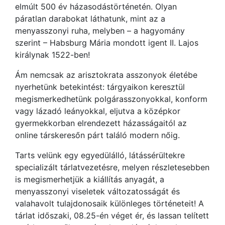
elmúlt 500 év házasodástörténetén. Olyan
páratlan darabokat láthatunk, mint az a
menyasszonyi ruha, melyben – a hagyomány
szerint – Habsburg Mária mondott igent II. Lajos
királynak 1522-ben!
Ám nemcsak az arisztokrata asszonyok életébe
nyerhetünk betekintést: tárgyaikon keresztül
megismerkedhetünk polgárasszonyokkal, konform
vagy lázadó leányokkal, eljutva a középkor
gyermekkorban elrendezett házasságaitól az
online társkeresőn párt találó modern nőig.
Tarts velünk egy egyedülálló, látássérültekre
specializált tárlatvezetésre, melyen részletesebben
is megismerhetjük a kiállítás anyagát, a
menyasszonyi viseletek változatosságát és
valahavolt tulajdonosaik különleges történeteit! A
tárlat időszaki, 08.25-én véget ér, és lassan telített