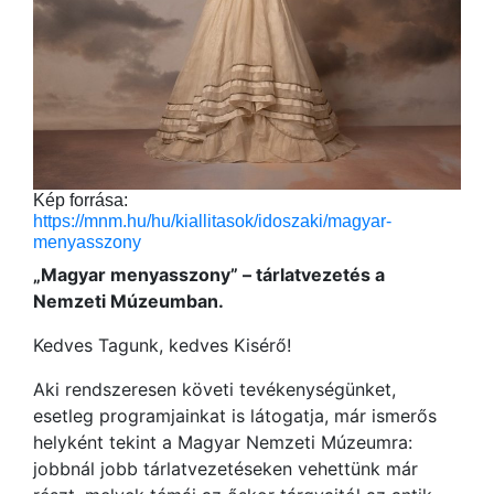
Kép forrása:
https://mnm.hu/hu/kiallitasok/idoszaki/magyar-
menyasszony
„Magyar menyasszony” – tárlatvezetés a
Nemzeti Múzeumban.
Kedves Tagunk, kedves Kisérő!
Aki rendszeresen követi tevékenységünket,
esetleg programjainkat is látogatja, már ismerős
helyként tekint a Magyar Nemzeti Múzeumra:
jobbnál jobb tárlatvezetéseken vehettünk már