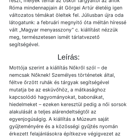
részt, melyek témái az őskor tárgyaitól az antik
Róma mindennapjain át Görgei Artúr életéig igen
változatos témákat öleltek fel. Júliusban újra oda
látogatunk: a februári megnyitó óta méltán híressé
vált „Magyar menyasszony” c. kiállítást nézzük
meg, természetesen ismét tárlatvezető
segítségével.
Leírás:
Mottója szerint a kiállítás Nőkről szól – de
nemcsak Nőknek! Személyes történetek által,
féltve őrzött ruhák és tárgyak segítségével
mutatja be az esküvőhöz, a mátkasághoz
kapcsolódó hagyományokat, babonákat,
hiedelmeket – ezeken keresztül pedig a női sorsok
alakulását a teljes alárendeltségtől az
egyenjogúságig. A kiállítás a Múzeum saját
gyűjteményére és a közösségi gyűjtés nyomán
érkezett felajánlásokra építkezve végigvezet az