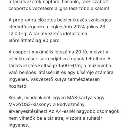
a tárlatvezetők naptára; hasonló, ránk szabott
csoportos vezetésre aligha lesz több alkalom!
A programra előzetes bejelentkezés szükséges
elérhetőségeinken legkésőbb 2024. július 23.
12:00-ig! A tárlatvezetés időtartama
előreláthatólag 90 perc.
A csoport maximális létszáma 20 fő, melyet a
jelentkezések sorrendjében fogunk feltölteni. A
tárlatvezetés költsége 1500 Ft/fő; a múzeumba
való belépés látássérült és egy kísérője számára
ingyenes. Vakvezető kutya természetesen
hozható.
Kérjük, mindenkinél legyen MÁK-kártya vagy
MVGYOSZ-kiskönyv a kedvezmény
érvényesítéséhez! Az A4-esnél nagyobb csomagok
nem vihetők be a tárlatra, viszont a ruhatár
ingyenes.