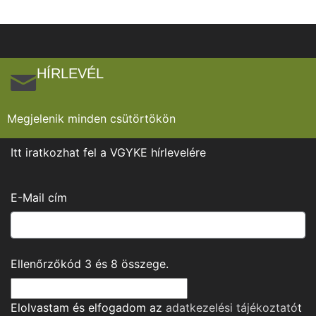
HÍRLEVÉL
Megjelenik minden csütörtökön
Itt iratkozhat fel a VGYKE hírlevelére
E-Mail cím
Ellenőrzőkód
3
és
8
összege.
Elolvastam és elfogadom az
adatkezelési tájékoztató
t