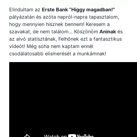
Elindultam az
Erste Bank “Higgy magadban!”
pályázatán és azóta napról-napra tapasztalom,
hogy mennyien hisznek bennem! Keresem a
szavakat, de nem találom… Köszönöm
Aninak
és
az alvó statisztának, Felhőnek ezt a fantasztikus
videót! Még soha nem kaptam ennél
csodálatosabb elismerését a munkámnak!