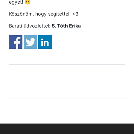
egyet!
🙂
Köszönöm, hogy segítettél! <3
Baráti üdvözlettel:
S. Tóth Erika