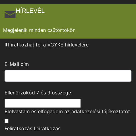
HÍRLEVÉL
Megjelenik minden csütörtökön
Itt iratkozhat fel a VGYKE hírlevelére
E-Mail cím
Ellenőrzőkód
7
és
9
összege.
Elolvastam és elfogadom az
adatkezelési tájékoztató
t
Feliratkozás
Leiratkozás