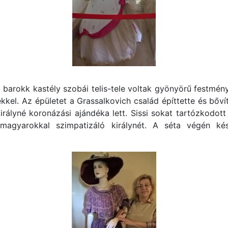
arokk kastély szobái telis-tele voltak gyönyörű festmény
kel. Az épületet a Grassalkovich család építtette és bőví
rályné koronázási ajándéka lett. Sissi sokat tartózkodott
 magyarokkal szimpatizáló királynét. A séta végén kés