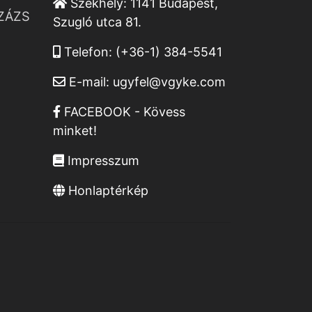
Székhely:
1141 Budapest,
ZÁZS
Szugló utca 81.
Telefon:
(+36-1) 384-5541
E-mail:
ugyfel@vgyke.com
FACEBOOK - Kövess
minket!
Impresszum
Honlaptérkép