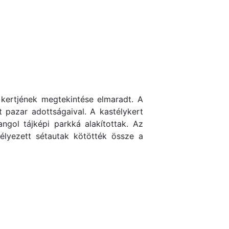
y kertjének megtekintése elmaradt. A
 pazar adottságaival. A kastélykert
ngol tájképi parkká alakítottak. Az
gélyezett sétautak kötötték össze a