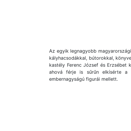
Az egyik legnagyobb magyarországi b
kályhacsodákkal, bútorokkal, könyvek
kastély Ferenc József és Erzsébet ki
ahová férje is sűrűn elkísérte a
embernagyságú figurái mellett.