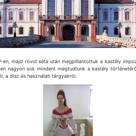
-en, majd rövid séta után megpillantottuk a kastély impo
en nagyon sok mindent megtudtunk a kastély történetéről,
 a dísz és használati tárgyakról.