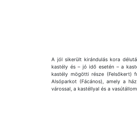
A jól sikerült kirándulás kora délu
kastély és – jó idő esetén – a kas
kastély mögötti része (Felsőkert) f
Alsóparkot (Fácános), amely a házi
várossal, a kastéllyal és a vasútállom