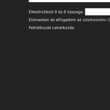
Ellenőrzőkód
9
és
6
összege.
Elolvastam és elfogadom az
adatkezelési t
Feliratkozás
Leiratkozás