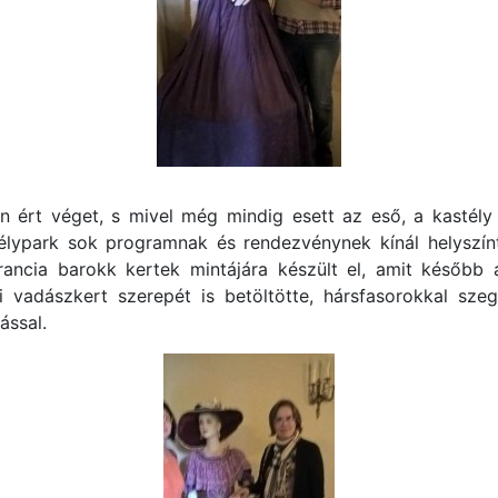
tán ért véget, s mivel még mindig esett az eső, a kastél
télypark sok programnak és rendezvénynek kínál helyszínt
rancia barokk kertek mintájára készült el, amit később a
 vadászkert szerepét is betöltötte, hársfasorokkal sze
ással.