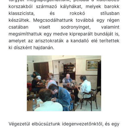
korszakból származó kályhákat, melyek barokk
klasszicista, és rokokó stílusban
készültek. Megcsodálhattunk továbbá egy régen
csatában viselt sodronyinget, valamint
megsimíthattuk egy medve kipreparált bundáját is,
amelyet az arisztokraták a kandalló elé terítettek
ki díszként hajdanán.
Végezetül elbúcsúztunk idegenvezetőnktől, és egy