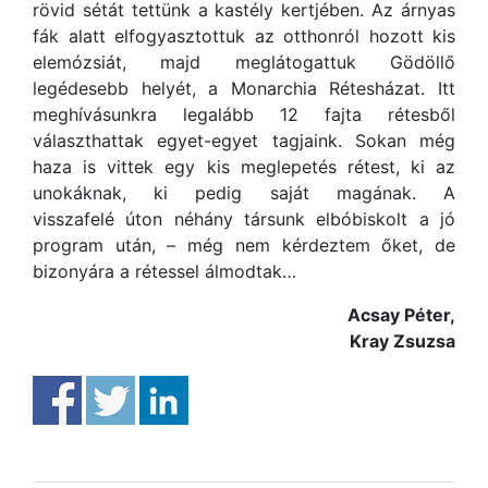
rövid sétát tettünk a kastély kertjében. Az árnyas
fák alatt elfogyasztottuk az otthonról hozott kis
elemózsiát, majd meglátogattuk Gödöllő
legédesebb helyét, a Monarchia Rétesházat. Itt
meghívásunkra legalább 12 fajta rétesből
választhattak egyet-egyet tagjaink. Sokan még
haza is vittek egy kis meglepetés rétest, ki az
unokáknak, ki pedig saját magának. A
visszafelé úton néhány társunk elbóbiskolt a jó
program után, – még nem kérdeztem őket, de
bizonyára a rétessel álmodtak…
Acsay Péter,
Kray Zsuzsa