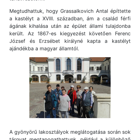
Megtudhattuk, hogy Grassalkovich Antal építtette
a kastélyt a XVIII. században, ám a család férfi
ágának kihalása után az épület állami tulajdonba
került. Az 1867-es kiegyezést követően Ferenc
József és Erzsébet királyné kapta a kastélyt
ajándékba a magyar államtól.
A gyönyörű lakosztályok meglátogatása során sok
tárgyat megtapogathattunk, például a különböző