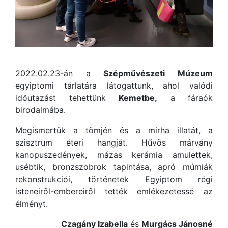
2022.02.23-án a
Szépművészeti Múzeum
egyiptomi tárlatára látogattunk, ahol valódi
időutazást tehettünk
Kemetbe,
a fáraók
birodalmába.
Megismertük a tömjén és a mirha illatát, a
szisztrum éteri hangját. Hűvös márvány
kanopuszedények, mázas kerámia amulettek,
usébtik, bronzszobrok tapintása, apró múmiák
rekonstrukciói, történetek Egyiptom régi
isteneiről-embereiről tették emlékezetessé az
élményt.
Czagány Izabella
és
Murgács Jánosné