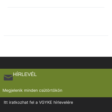
HÍRLEVÉL
Megjelenik minden csütörtökön
Itt iratkozhat fel a VGYKE hírlevelére