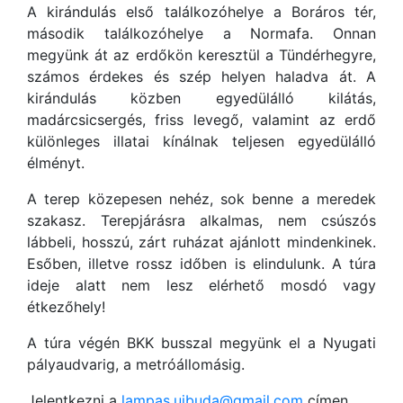
A kirándulás első találkozóhelye a Boráros tér,
második találkozóhelye a Normafa. Onnan
megyünk át az erdőkön keresztül a Tündérhegyre,
számos érdekes és szép helyen haladva át. A
kirándulás közben egyedülálló kilátás,
madárcsicsergés, friss levegő, valamint az erdő
különleges illatai kínálnak teljesen egyedülálló
élményt.
A terep közepesen nehéz, sok benne a meredek
szakasz. Terepjárásra alkalmas, nem csúszós
lábbeli, hosszú, zárt ruházat ajánlott mindenkinek.
Esőben, illetve rossz időben is elindulunk. A túra
ideje alatt nem lesz elérhető mosdó vagy
étkezőhely!
A túra végén BKK busszal megyünk el a Nyugati
pályaudvarig, a metróállomásig.
Jelentkezni a
lampas.ujbuda@gmail.com
címen