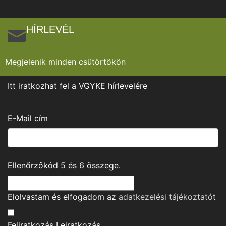
HÍRLEVÉL
Megjelenik minden csütörtökön
Itt iratkozhat fel a VGYKE hírlevelére
E-Mail cím
Ellenőrzőkód
5
és
6
összege.
Elolvastam és elfogadom az
adatkezelési tájékoztató
t
Feliratkozás
Leiratkozás