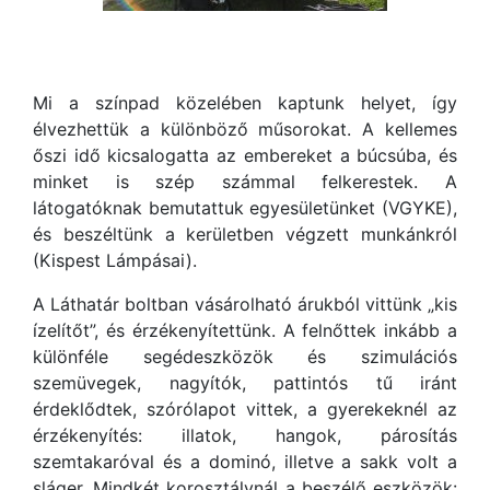
Mi a színpad közelében kaptunk helyet, így
élvezhettük a különböző műsorokat. A kellemes
őszi idő kicsalogatta az embereket a búcsúba, és
minket is szép számmal felkerestek. A
látogatóknak bemutattuk egyesületünket (VGYKE),
és beszéltünk a kerületben végzett munkánkról
(Kispest Lámpásai).
A Láthatár boltban vásárolható árukból vittünk „kis
ízelítőt”, és érzékenyítettünk. A felnőttek inkább a
különféle segédeszközök és szimulációs
szemüvegek, nagyítók, pattintós tű iránt
érdeklődtek, szórólapot vittek, a gyerekeknél az
érzékenyítés: illatok, hangok, párosítás
szemtakaróval és a dominó, illetve a sakk volt a
sláger. Mindkét korosztálynál a beszélő eszközök: