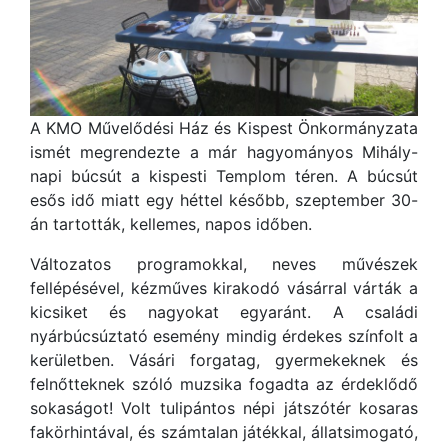
A KMO Művelődési Ház és Kispest Önkormányzata
ismét megrendezte a már hagyományos Mihály-
napi búcsút a kispesti Templom téren. A búcsút
esős idő miatt egy héttel később, szeptember 30-
án tartották, kellemes, napos időben.
Változatos programokkal, neves művészek
fellépésével, kézműves kirakodó vásárral várták a
kicsiket és nagyokat egyaránt. A családi
nyárbúcsúztató esemény mindig érdekes színfolt a
kerületben. Vásári forgatag, gyermekeknek és
felnőtteknek szóló muzsika fogadta az érdeklődő
sokaságot! Volt tulipántos népi játszótér kosaras
fakörhintával, és számtalan játékkal, állatsimogató,