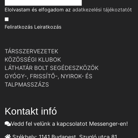
Elolvastam és elfogadom az
adatkezelési tájékoztató
t
Feliratkozás
Leiratkozás
TÁRSSZERVEZETEK
KÖZÖSSÉGI KLUBOK
LÁTHATÁR BOLT SEGÉDESZKÖZÖK
GYÓGY-, FRISSÍTŐ-, NYIROK- ÉS
TALPMASSZÁZS
Kontakt infó
Vedd fel velünk a kapcsolatot Messenger-en!
Székhely:
1141 Budapest, Szugló utca 81.