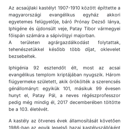
Az acsaújlaki kastélyt 1907-1910 között építtette a
magyarországi evangélikus egyház akkori
egyetemes felügyelője, báró Prónay Dezső lánya,
Iphigéne és újdonsült veje, Patay Tibor vármegyei
főispán számára a sápivölgyi majorban.
A területen agrárgazdálkodást folytattak,
tehenészetükkel később több díjat, oklevelet
bezsebeltek.
Iphigénia 92 esztendőt élt, most az acsai
evangélikus templom kriptájában nyugszik. Három
fiúgyermeke született, akik örökölték a szerencsés
génállományt: egyikük 101, másikuk 99 évesen
hunyt el, Patay Pál, a neves régészprofesszor
pedig még mindig él, 2017 decemberében töltötte
be a 103. életévét.
A kastély az ötvenes évek államosítását követően
1986-ban az egyik legelső hazai kastélyszállóként