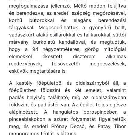
megfogalmazása jellemző. Méltó módon felújítva
és berendezve, az eredeti szépség megőrzésével,
korhű bútorokkal és elegáns berendezési
tárgyakkal. Megcsodálhattuk a gyönyörű hallt,
vadászkürt alakú csillárokkal és falikarokkal, süttői
márvány burkolatú kandallóval, és megtudtuk,
hogy a 94 négyzetméteres, görög mitológiai
elemekkel ékesített díszterem alkalmas
rendezvények, felsővezetői megbeszélések,
esküvők megtartására is.
A kastély főépületből és oldalszárnyból áll, a
főépületben földszint és két emelet, valamint
padlás helyiség található, míg az oldalszárnyban
földszint és padlástér van. Az épület teljes egésze
alápincézett. A hangulatos borospincében a
pinceablakokon a szüret folyamatát figyelhettük
meg, és eredeti Prónay Dezső, és Patay Tibor
monogramos téglát is láttunk.