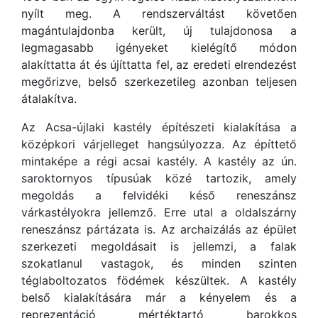
nyílt meg. A rendszerváltást követően
magántulajdonba került, új tulajdonosa a
legmagasabb igényeket kielégítő módon
alakíttatta át és újíttatta fel, az eredeti elrendezést
megőrizve, belső szerkezetileg azonban teljesen
átalakítva.
Az Acsa-újlaki kastély építészeti kialakítása a
középkori várjelleget hangsúlyozza. Az építtető
mintaképe a régi acsai kastély. A kastély az ún.
saroktornyos típusúak közé tartozik, amely
megoldás a felvidéki késő reneszánsz
várkastélyokra jellemző. Erre utal a oldalszárny
reneszánsz pártázata is. Az archaizálás az épület
szerkezeti megoldásait is jellemzi, a falak
szokatlanul vastagok, és minden szinten
téglaboltozatos födémek készültek. A kastély
belső kialakítására már a kényelem és a
reprezentáció mértéktartó barokkos