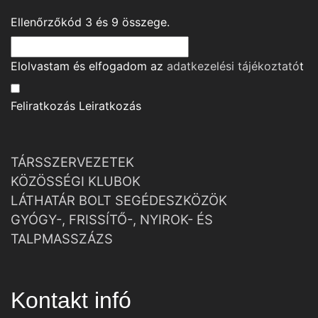
Ellenőrzőkód
3
és
9
összege.
Elolvastam és elfogadom az
adatkezelési tájékoztató
t
Feliratkozás
Leiratkozás
TÁRSSZERVEZETEK
KÖZÖSSÉGI KLUBOK
LÁTHATÁR BOLT SEGÉDESZKÖZÖK
GYÓGY-, FRISSÍTŐ-, NYIROK- ÉS
TALPMASSZÁZS
Kontakt infó