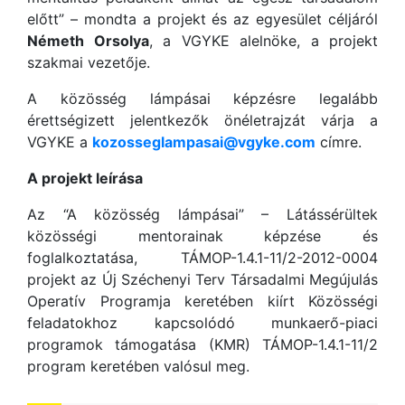
előtt” – mondta a projekt és az egyesület céljáról
Németh Orsolya
, a VGYKE alelnöke, a projekt
szakmai vezetője.
A közösség lámpásai képzésre legalább
érettségizett jelentkezők önéletrajzát várja a
VGYKE a
kozosseglampasai@vgyke.com
címre.
A projekt leírása
Az “A közösség lámpásai” – Látássérültek
közösségi mentorainak képzése és
foglalkoztatása, TÁMOP-1.4.1-11/2-2012-0004
projekt az Új Széchenyi Terv Társadalmi Megújulás
Operatív Programja keretében kiírt Közösségi
feladatokhoz kapcsolódó munkaerő-piaci
programok támogatása (KMR) TÁMOP-1.4.1-11/2
program keretében valósul meg.