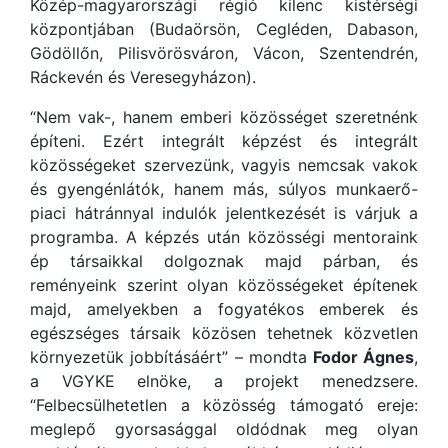
Közép-magyarországi régió kilenc kistérségi
központjában (Budaörsön, Cegléden, Dabason,
Gödöllőn, Pilisvörösváron, Vácon, Szentendrén,
Ráckevén és Veresegyházon).
“Nem vak-, hanem emberi közösséget szeretnénk
építeni. Ezért integrált képzést és integrált
közösségeket szervezünk, vagyis nemcsak vakok
és gyengénlátók, hanem más, súlyos munkaerő-
piaci hátránnyal indulók jelentkezését is várjuk a
programba. A képzés után közösségi mentoraink
ép társaikkal dolgoznak majd párban, és
reményeink szerint olyan közösségeket építenek
majd, amelyekben a fogyatékos emberek és
egészséges társaik közösen tehetnek közvetlen
környezetük jobbításáért” – mondta
Fodor Ágnes
,
a VGYKE elnöke, a projekt menedzsere.
“Felbecsülhetetlen a közösség támogató ereje:
meglepő gyorsasággal oldódnak meg olyan