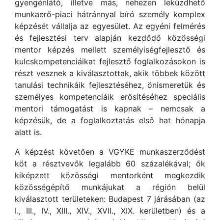
gyengénlátó, illetve más, nehezen leküzdhető
munkaerő-piaci hátránnyal bíró személy komplex
képzését vállalja az egyesület. Az egyéni felmérés
és fejlesztési terv alapján kezdődő közösségi
mentor képzés mellett személyiségfejlesztő és
kulcskompetenciáikat fejlesztő foglalkozásokon is
részt vesznek a kiválasztottak, akik többek között
tanulási technikáik fejlesztéséhez, önismeretük és
személyes kompetenciáik erősítéséhez speciális
mentori támogatást is kapnak – nemcsak a
képzésük, de a foglalkoztatás első hat hónapja
alatt is.
A képzést követően a VGYKE munkaszerződést
köt a résztvevők legalább 60 százalékával; ők
kiképzett közösségi mentorként megkezdik
közösségépítő munkájukat a régión belül
kiválasztott területeken: Budapest 7 járásában (az
I., III., IV., XIII., XIV., XVII., XIX. kerületben) és a