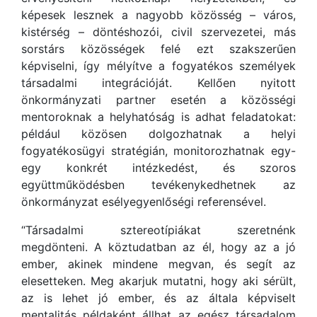
képesek lesznek a nagyobb közösség – város,
kistérség – döntéshozói, civil szervezetei, más
sorstárs közösségek felé ezt szakszerűen
képviselni, így mélyítve a fogyatékos személyek
társadalmi integrációját. Kellően nyitott
önkormányzati partner esetén a közösségi
mentoroknak a helyhatóság is adhat feladatokat:
például közösen dolgozhatnak a helyi
fogyatékosügyi stratégián, monitorozhatnak egy-
egy konkrét intézkedést, és szoros
együttműködésben tevékenykedhetnek az
önkormányzat esélyegyenlőségi referensével.
“Társadalmi sztereotípiákat szeretnénk
megdönteni. A köztudatban az él, hogy az a jó
ember, akinek mindene megvan, és segít az
elesetteken. Meg akarjuk mutatni, hogy aki sérült,
az is lehet jó ember, és az általa képviselt
mentalitás példaként állhat az egész társadalom