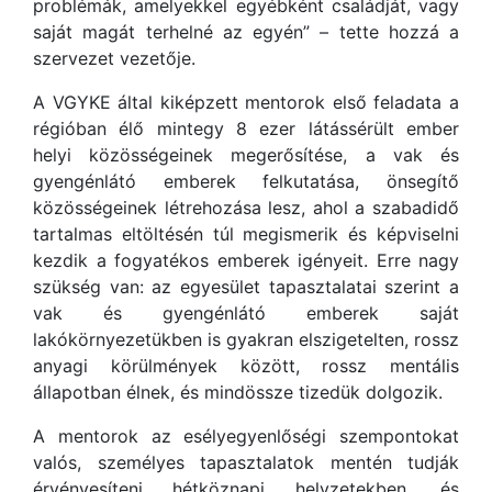
problémák, amelyekkel egyébként családját, vagy
saját magát terhelné az egyén” – tette hozzá a
szervezet vezetője.
A VGYKE által kiképzett mentorok első feladata a
régióban élő mintegy 8 ezer látássérült ember
helyi közösségeinek megerősítése, a vak és
gyengénlátó emberek felkutatása, önsegítő
közösségeinek létrehozása lesz, ahol a szabadidő
tartalmas eltöltésén túl megismerik és képviselni
kezdik a fogyatékos emberek igényeit. Erre nagy
szükség van: az egyesület tapasztalatai szerint a
vak és gyengénlátó emberek saját
lakókörnyezetükben is gyakran elszigetelten, rossz
anyagi körülmények között, rossz mentális
állapotban élnek, és mindössze tizedük dolgozik.
A mentorok az esélyegyenlőségi szempontokat
valós, személyes tapasztalatok mentén tudják
érvényesíteni hétköznapi helyzetekben, és