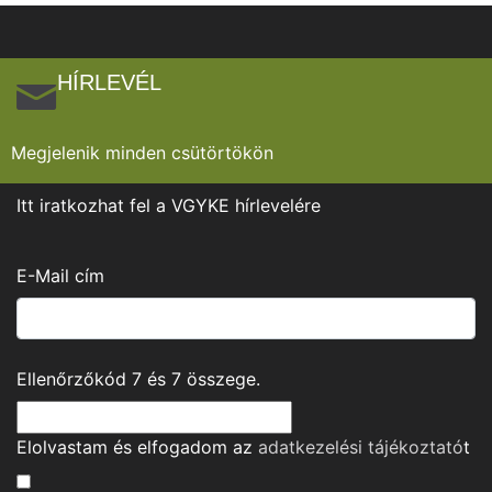
HÍRLEVÉL
Megjelenik minden csütörtökön
Itt iratkozhat fel a VGYKE hírlevelére
E-Mail cím
Ellenőrzőkód
7
és
7
összege.
Elolvastam és elfogadom az
adatkezelési tájékoztató
t