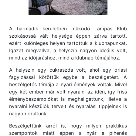
A harmadik kerületben működő Lámpás Klub
szokásossá vált helysége éppen zárva tartott.
ezért különleges helyen tartottuk a klubnapunkat.
Igazat megvallva, a helyszín nagyon ideális volt,
mind az időjáráshoz, mind a klubnap témájához.
A helyszín egy cukrászda volt, ahol egy óriási
fagyizással kötöttük egybe a beszélgetést. A
beszélgetés témája a nyári élmények voltak. Mivel
egy-két ember már volt nyaralni az idén, így friss
élménybeszámolókat is meghallgattunk, illetve a
nyaralni készülők terveit és nyaralási tippjeinek is
nagyon örültünk.
Beszélgettünk arról is, hogy milyen praktikus
szempontok miatt éppen a nyár a pihenés