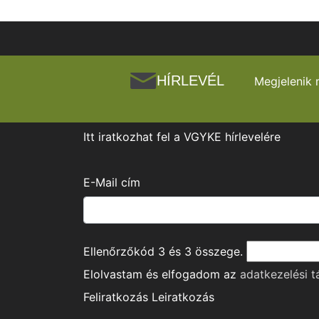
HÍRLEVÉL
Megjelenik 
Itt iratkozhat fel a VGYKE hírlevelére
E-Mail cím
Ellenőrzőkód
3
és
3
összege.
Elolvastam és elfogadom az
adatkezelési t
Feliratkozás
Leiratkozás