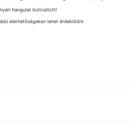
yári hangulat biztosított!
ábbi elérhetőségeken lehet érdeklődni: