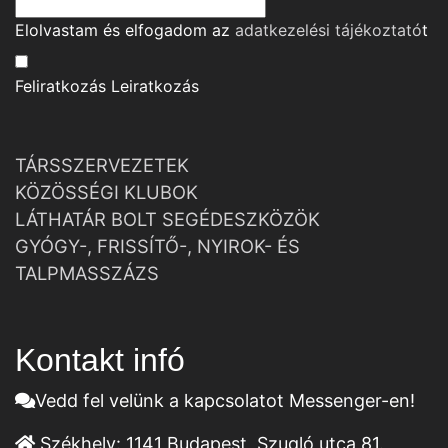
Elolvastam és elfogadom az
adatkezelési tájékoztató
t
Feliratkozás
Leiratkozás
TÁRSSZERVEZETEK
KÖZÖSSÉGI KLUBOK
LÁTHATÁR BOLT SEGÉDESZKÖZÖK
GYÓGY-, FRISSÍTŐ-, NYIROK- ÉS
TALPMASSZÁZS
Kontakt infó
Vedd fel velünk a kapcsolatot Messenger-en!
Székhely:
1141 Budapest, Szugló utca 81.