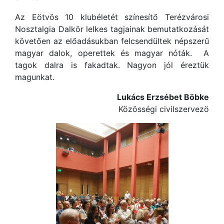
Az Eötvös 10 klubéletét színesítő Terézvárosi
Nosztalgia Dalkör lelkes tagjainak bemutatkozását
követően az előadásukban felcsendültek népszerű
magyar dalok, operettek és magyar nóták. A
tagok dalra is fakadtak. Nagyon jól éreztük
magunkat.
Lukács Erzsébet Böbke
Közösségi civilszervezö