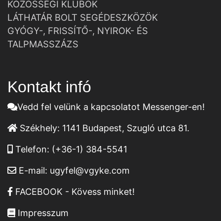
KÖZÖSSÉGI KLUBOK
LÁTHATÁR BOLT SEGÉDESZKÖZÖK
GYÓGY-, FRISSÍTŐ-, NYIROK- ÉS
TALPMASSZÁZS
Kontakt infó
Vedd fel velünk a kapcsolatot Messenger-en!
Székhely:
1141 Budapest, Szugló utca 81.
Telefon:
(+36-1) 384-5541
E-mail:
ugyfel@vgyke.com
FACEBOOK - Kövess minket!
Impresszum