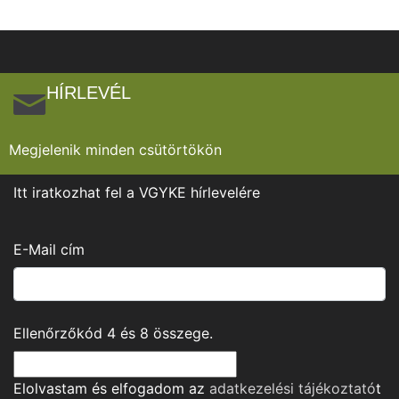
HÍRLEVÉL
Megjelenik minden csütörtökön
Itt iratkozhat fel a VGYKE hírlevelére
E-Mail cím
Ellenőrzőkód
4
és
8
összege.
Elolvastam és elfogadom az
adatkezelési tájékoztató
t