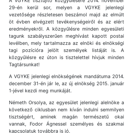
A VGYKE tisztújító közgyűlésére 2014. november
29-én kerül sor, melyen a VGYKE jelenlegi
vezetősége részletesen beszámol majd az elmúlt
öt évben elvégzett tevékenységeiről és az elért
eredményekről. A közgyűlésre minden egyesületi
tagunk szabályszerűen meghívást kapott postai
levélben, mely tartalmazza az elnöki és elnökségi
tagi pozícióra jelölt személyek listáját is. A
közgyűlésre ez úton is tisztelettel hívjuk minden
Tagtársunkat!
A VGYKE jelenlegi elnökségének mandátuma 2014.
december 31-én jár le, az új elnökség 2015. január
1-jével kezdi meg munkáját.
Németh Orsolya, az egyesület jelenlegi alelnöke a
következő ciklusban nem kíván indulni semmilyen
tisztségért, aminek magán természetű okai
vannak, Fodor Ágnessel személyes és szakmai
kapcsolatuk továbbra is jó.