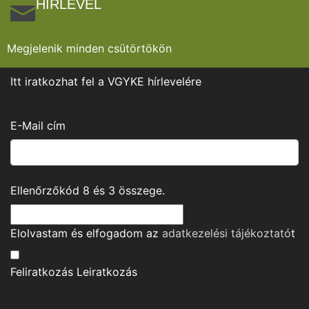
HÍRLEVÉL
Megjelenik minden csütörtökön
Itt iratkozhat fel a VGYKE hírlevelére
E-Mail cím
Ellenőrzőkód
8
és
3
összege.
Elolvastam és elfogadom az
adatkezelési tájékoztató
t
Feliratkozás
Leiratkozás