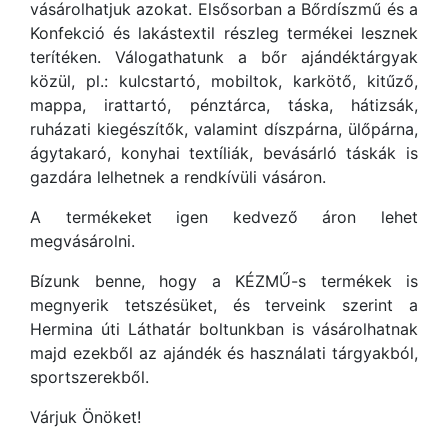
vásárolhatjuk azokat. Elsősorban a Bőrdíszmű és a
Konfekció és lakástextil részleg termékei lesznek
terítéken. Válogathatunk a bőr ajándéktárgyak
közül, pl.: kulcstartó, mobiltok, karkötő, kitűző,
mappa, irattartó, pénztárca, táska, hátizsák,
ruházati kiegészítők, valamint díszpárna, ülőpárna,
ágytakaró, konyhai textíliák, bevásárló táskák is
gazdára lelhetnek a rendkívüli vásáron.
A termékeket igen kedvező áron lehet
megvásárolni.
Bízunk benne, hogy a KÉZMŰ-s termékek is
megnyerik tetszésüket, és terveink szerint a
Hermina úti Láthatár boltunkban is vásárolhatnak
majd ezekből az ajándék és használati tárgyakból,
sportszerekből.
Várjuk Önöket!