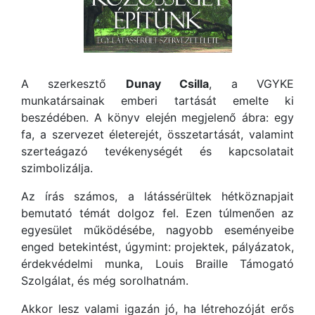
A szerkesztő
Dunay Csilla
, a VGYKE
munkatársainak emberi tartását emelte ki
beszédében. A könyv elején megjelenő ábra: egy
fa, a szervezet életerejét, összetartását, valamint
szerteágazó tevékenységét és kapcsolatait
szimbolizálja.
Az írás számos, a látássérültek hétköznapjait
bemutató témát dolgoz fel. Ezen túlmenően az
egyesület működésébe, nagyobb eseményeibe
enged betekintést, úgymint: projektek, pályázatok,
érdekvédelmi munka, Louis Braille Támogató
Szolgálat, és még sorolhatnám.
Akkor lesz valami igazán jó, ha létrehozóját erős