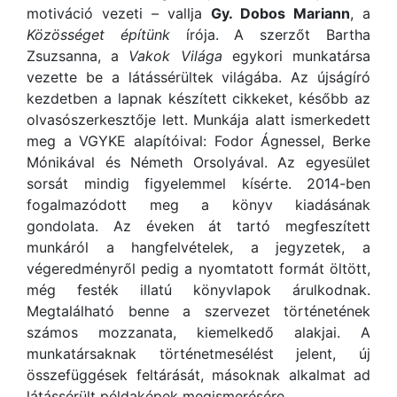
motiváció vezeti – vallja
Gy. Dobos Mariann
, a
Közösséget építünk
írója. A szerzőt Bartha
Zsuzsanna, a
Vakok Világa
egykori munkatársa
vezette be a látássérültek világába. Az újságíró
kezdetben a lapnak készített cikkeket, később az
olvasószerkesztője lett. Munkája alatt ismerkedett
meg a VGYKE alapítóival: Fodor Ágnessel, Berke
Mónikával és Németh Orsolyával. Az egyesület
sorsát mindig figyelemmel kísérte. 2014-ben
fogalmazódott meg a könyv kiadásának
gondolata. Az éveken át tartó megfeszített
munkáról a hangfelvételek, a jegyzetek, a
végeredményről pedig a nyomtatott formát öltött,
még festék illatú könyvlapok árulkodnak.
Megtalálható benne a szervezet történetének
számos mozzanata, kiemelkedő alakjai. A
munkatársaknak történetmesélést jelent, új
összefüggések feltárását, másoknak alkalmat ad
látássérült példaképek megismerésére.