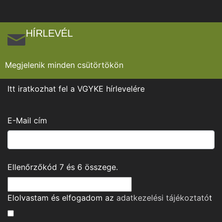
HÍRLEVÉL
Megjelenik minden csütörtökön
Itt iratkozhat fel a VGYKE hírlevelére
E-Mail cím
Ellenőrzőkód
7
és
6
összege.
Elolvastam és elfogadom az
adatkezelési tájékoztató
t