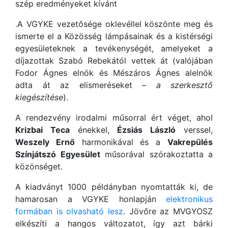
szép eredményeket kívánt
.A VGYKE vezetősége oklevéllel köszönte meg és
ismerte el a Közösség lámpásainak és a kistérségi
egyesületeknek a tevékenységét, amelyeket a
díjazottak Szabó Rebekától vettek át (valójában
Fodor Ágnes elnök és Mészáros Ágnes alelnök
adta át az elismeréseket –
a szerkesztő
kiegészítése
).
A rendezvény irodalmi műsorral ért véget, ahol
Krizbai Teca
énekkel,
Ézsiás László
verssel,
Weszely Ernő
harmonikával és a
Vakrepülés
Színjátszó Egyesület
műsorával szórakoztatta a
közönséget.
A kiadványt 1000 példányban nyomtatták ki, de
hamarosan a VGYKE honlapján
elektronikus
formában is olvasható lesz
. Jövőre az MVGYOSZ
elkészíti a hangos változatot, így azt bárki