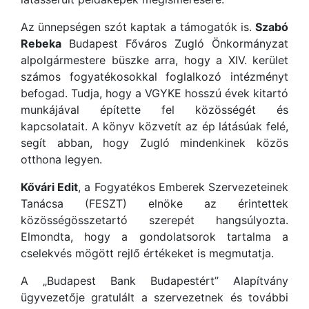
Az ünnepségen szót kaptak a támogatók is.
Szabó
Rebeka
Budapest Főváros Zugló Önkormányzat
alpolgármestere büszke arra, hogy a XIV. kerület
számos fogyatékosokkal foglalkozó intézményt
befogad. Tudja, hogy a VGYKE hosszú évek kitartó
munkájával építette fel közösségét és
kapcsolatait. A könyv közvetít az ép látásúak felé,
segít abban, hogy Zugló mindenkinek közös
otthona legyen.
Kővári Edit
, a Fogyatékos Emberek Szervezeteinek
Tanácsa (FESZT) elnöke az érintettek
közösségösszetartó szerepét hangsúlyozta.
Elmondta, hogy a gondolatsorok tartalma a
cselekvés mögött rejlő értékeket is megmutatja.
A „Budapest Bank Budapestért” Alapítvány
ügyvezetője gratulált a szervezetnek és további