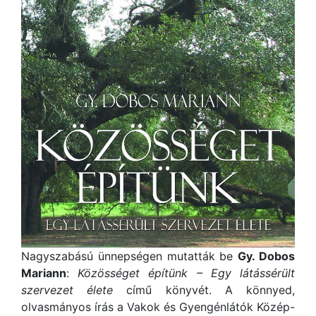
Nagyszabású ünnepségen mutatták be
Gy. Dobos
Mariann
:
Közösséget építünk – Egy látássérült
szervezet élete
című könyvét. A könnyed,
olvasmányos írás a Vakok és Gyengénlátók Közép-