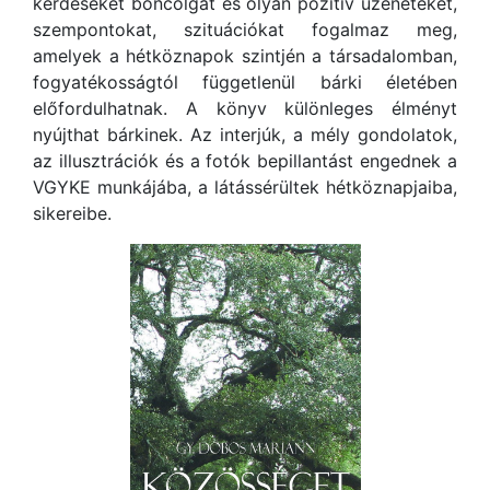
kérdéseket boncolgat és olyan pozitív üzeneteket,
szempontokat, szituációkat fogalmaz meg,
amelyek a hétköznapok szintjén a társadalomban,
fogyatékosságtól függetlenül bárki életében
előfordulhatnak. A könyv különleges élményt
nyújthat bárkinek. Az interjúk, a mély gondolatok,
az illusztrációk és a fotók bepillantást engednek a
VGYKE munkájába, a látássérültek hétköznapjaiba,
sikereibe.