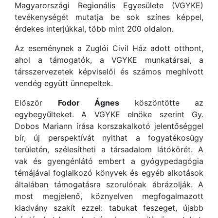
Magyarországi Regionális Egyesülete (VGYKE)
tevékenységét mutatja be sok színes képpel,
érdekes interjúkkal, több mint 200 oldalon.
Az eseménynek a Zuglói Civil Ház adott otthont,
ahol a támogatók, a VGYKE munkatársai, a
társszervezetek képviselői és számos meghívott
vendég együtt ünnepeltek.
Először
Fodor Ágnes
köszöntötte az
egybegyűlteket. A VGYKE elnöke szerint Gy.
Dobos Mariann írása korszakalkotó jelentőséggel
bír, új perspektívát nyithat a fogyatékosügy
területén, szélesítheti a társadalom látókörét. A
vak és gyengénlátó embert a gyógypedagógia
témájával foglalkozó könyvek és egyéb alkotások
általában támogatásra szorulónak ábrázolják. A
most megjelenő, köznyelven megfogalmazott
kiadvány szakít ezzel: tabukat feszeget, újabb